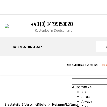
+49 (0) 34199150020
Kostenlos in Deutschland
FAHRZEUG HINZUFÜGEN
AUTO-TUNING & -STYLING
ERS
Automarke
BLINKER
ABGASANLAGE
ADDITIVE
ABAKUS
WERKSTATT
BODYKITS
BREMSANLAG
BREMSFLÜSS
A.B.S.
AC
Acura
Aiways
Ersatzteile & Verschleißteile
Heizung/Lüftung
Aixam