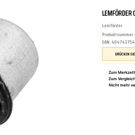
LEMFÖRDER 
UNGEN
TUNG
STOSSSTANGEN
FEDERUNG/DÄMPFUNG
ÖLE
CASTROL
Lemförder
Produktnummer
EAN:
404743754
ETRIEBE
CTRIC
KÜHLUNG
JOM
Zum Merkzett
Zum Vergleic
NIGUNG
ZWEIRAD
MOTUL
Nicht mehr ve
PETEC