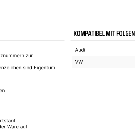
TYC
KOMPATIBEL MIT FOLGE
Audi
enznummern zur
VW
nzeichen sind Eigentum
ten
tstarif
der Ware auf