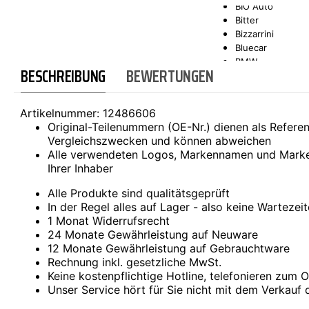
BIO Auto
Bitter
SCT-GERMANY
SONAX
Bizzarrini
Bluecar
BMW
BESCHREIBUNG
BEWERTUNGEN
Bond
Borgward
Brilliance
Artikelnummer:
12486606
Bristol
Original-Teilenummern (OE-Nr.) dienen als Refer
Bugatti
Vergleichszwecken und können abweichen
Buick
Alle verwendeten Logos, Markennamen und Marke
Cadillac
Ihrer Inhaber
Callaway
Carbodies
Alle Produkte sind qualitätsgeprüft
Casalini
In der Regel alles auf Lager - also keine Wartezei
Caterham
1 Monat Widerrufsrecht
CEA3 (Seaz)
24 Monate Gewährleistung auf Neuware
Chatenet
12 Monate Gewährleistung auf Gebrauchtware
Checker
Rechnung inkl. gesetzliche MwSt.
Chevrolet
Keine kostenpflichtige Hotline, telefonieren zum Or
Chrysler
Unser Service hört für Sie nicht mit dem Verkauf 
Citroën