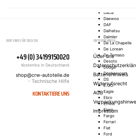
Comarth
Cupra
Dacia
Daewoo
DAF
Daihatsu
Daimler
WIR SIND FÜR DICH DA
UNTERNEHMEN
De La Chapelle
De Lorean
+49 (0) 34199150020
De Tomaso
Über uns
Desoto
Datenschutzerklär
Kostenlos in Deutschland
Dodge
Donkervoort
Batteriehinweis
shop@crw-autoteile.de
DS
- Technische Hilfe
Widerrufsrecht
E.GO
KONTAKTIERE UNS
Eagle
AGB
Ebro
Verpackungshinwe
Effedi
Elaris
Impressum
Fargo
Ferrari
Fiat
Ford