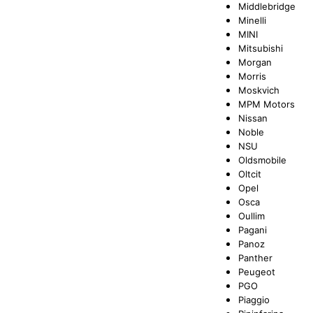
Middlebridge
Minelli
MINI
Mitsubishi
Morgan
Morris
Moskvich
MPM Motors
Nissan
Noble
NSU
Oldsmobile
Oltcit
Opel
Osca
Oullim
Pagani
Panoz
Panther
Peugeot
PGO
Piaggio