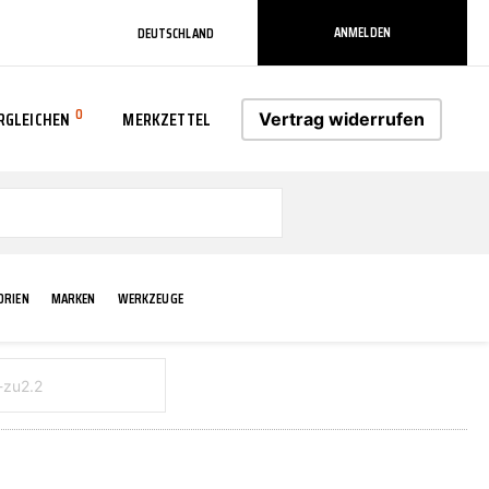
ANMELDEN
DEUTSCHLAND
0
RGLEICHEN
MERKZETTEL
Vertrag widerrufen
0
ORIEN
MARKEN
WERKZEUGE
RADLAUF KOTFLÜGEL
ELEKTRIK
TECHNIK & WARTUNG
AS-PL
RÜCKLEUCHTEN
ACHS-/RADAUFHÄNGUNG
SCHMIERMITTEL/FETTE
ATE
VERBREITERUNG