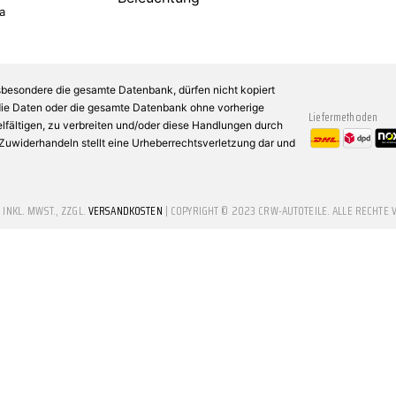
a
sbesondere die gesamte Datenbank, dürfen nicht kopiert
 die Daten oder die gesamte Datenbank ohne vorherige
Liefermethoden
fältigen, zu verbreiten und/oder diese Handlungen durch
n Zuwiderhandeln stellt eine Urheberrechtsverletzung dar und
E INKL. MWST., ZZGL.
VERSANDKOSTEN
| COPYRIGHT © 2023 CRW-AUTOTEILE. ALLE RECHTE 