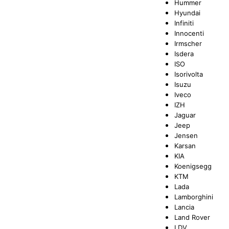
Hummer
Hyundai
Infiniti
Innocenti
Irmscher
Isdera
ISO
Isorivolta
Isuzu
Iveco
IZH
Jaguar
Jeep
Jensen
Karsan
KIA
Koenigsegg
KTM
Lada
Lamborghini
Lancia
Land Rover
LDV