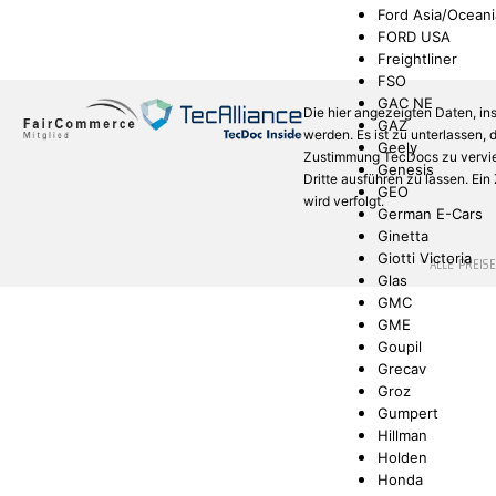
Ford Asia/Oceani
FORD USA
Freightliner
FSO
GAC NE
Die hier angezeigten Daten, in
GAZ
werden. Es ist zu unterlassen,
Geely
Zustimmung TecDocs zu verviel
Genesis
Dritte ausführen zu lassen. Ei
GEO
wird verfolgt.
German E-Cars
Ginetta
Giotti Victoria
* ALLE PREIS
Glas
GMC
GME
Goupil
Grecav
Groz
Gumpert
Hillman
Holden
Honda