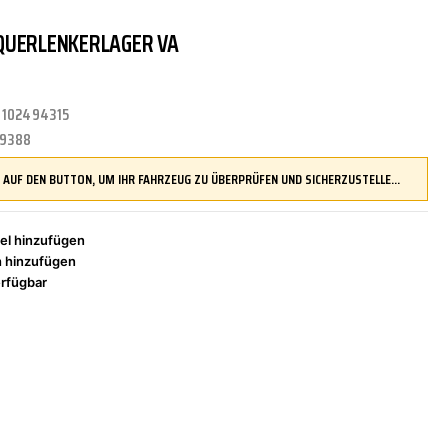
QUERLENKERLAGER VA
TRITTBRETTER
KLIMAANLAGE
DR.WACK
REINIGUNGS-/PFLEGEMITTEL
ÜBERROLLBÜGEL
KOMFORTSYSTEME
DUPLI-COLOR
:
102494315
9388
LENKUNG
LIQUI MOLY
MOTORTEILE
MANN FILTER
DRÜCKEN SIE AUF DEN BUTTON, UM IHR FAHRZEUG ZU ÜBERPRÜFEN UND SICHERZUSTELLEN, DASS DIESES TEIL KOMPATIBEL IST, BEVOR SIE ES BESTELLEN
el hinzufügen
h hinzufügen
ZÜND-/GLÜHANLAGE
NAP CARPARTS
NEOLUX
rfügbar
PHILIPS
PRESTO