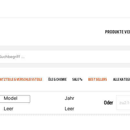
PRODUKTE VE
ATZTEILE & VERSCHLEISSTEILE
ÖLE & CHEMIE
SALE %
BESTSELLERS
ALLE KATEG
Model
Jahr
Oder
Leer
Leer
E
IGKEIT
KÜHLERGRILL
CARCARE
FROSTSCHUTZ
ADDINOL