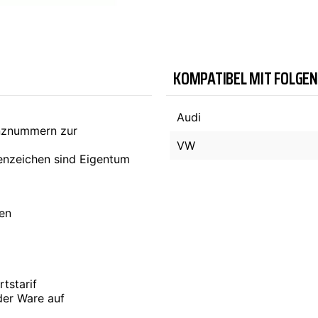
TYC
KOMPATIBEL MIT FOLGE
Audi
enznummern zur
VW
nzeichen sind Eigentum
ten
tstarif
der Ware auf