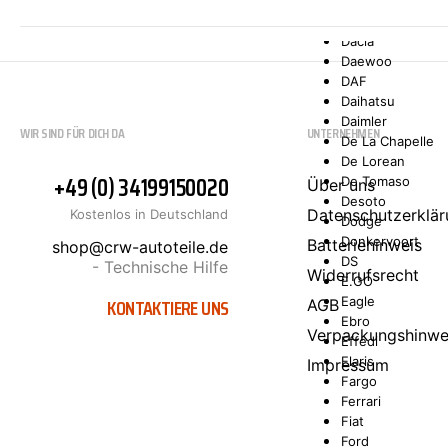
Comarth
Cupra
Dacia
Daewoo
DAF
Daihatsu
Daimler
WIR SIND FÜR DICH DA
UNTERNEHMEN
De La Chapelle
De Lorean
+49 (0) 34199150020
De Tomaso
Über uns
Desoto
Datenschutzerklär
Kostenlos in Deutschland
Dodge
Donkervoort
Batteriehinweis
shop@crw-autoteile.de
DS
- Technische Hilfe
Widerrufsrecht
E.GO
KONTAKTIERE UNS
Eagle
AGB
Ebro
Verpackungshinwe
Effedi
Elaris
Impressum
Fargo
Ferrari
Fiat
Ford