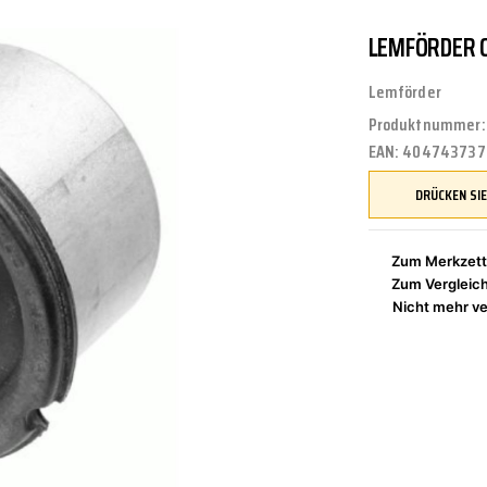
LEMFÖRDER 
UNGEN
TUNG
STOSSSTANGEN
FEDERUNG/DÄMPFUNG
ÖLE
CASTROL
Lemförder
Produktnummer
EAN:
404743737
ETRIEBE
CTRIC
KÜHLUNG
JOM
Zum Merkzett
Zum Vergleic
NIGUNG
ZWEIRAD
MOTUL
Nicht mehr ve
PETEC