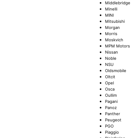
Middlebridge
Minelli
MINI
Mitsubishi
Morgan
Morris
Moskvich
MPM Motors
Nissan
Noble
NSU
Oldsmobile
Oltcit
Opel
Osca
Oullim
Pagani
Panoz
Panther
Peugeot
PGO
Piaggio