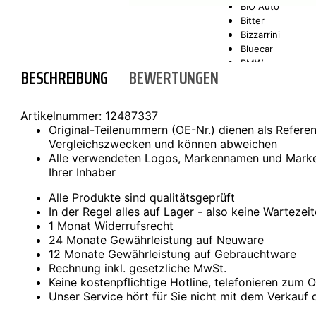
BIO Auto
Bitter
SCT-GERMANY
SONAX
Bizzarrini
Bluecar
BMW
BESCHREIBUNG
BEWERTUNGEN
Bond
Borgward
Brilliance
Artikelnummer:
12487337
Bristol
Original-Teilenummern (OE-Nr.) dienen als Refer
Bugatti
Vergleichszwecken und können abweichen
Buick
Alle verwendeten Logos, Markennamen und Marke
Cadillac
Ihrer Inhaber
Callaway
Carbodies
Alle Produkte sind qualitätsgeprüft
Casalini
In der Regel alles auf Lager - also keine Wartezei
Caterham
1 Monat Widerrufsrecht
CEA3 (Seaz)
24 Monate Gewährleistung auf Neuware
Chatenet
12 Monate Gewährleistung auf Gebrauchtware
Checker
Rechnung inkl. gesetzliche MwSt.
Chevrolet
Keine kostenpflichtige Hotline, telefonieren zum Or
Chrysler
Unser Service hört für Sie nicht mit dem Verkauf 
Citroën