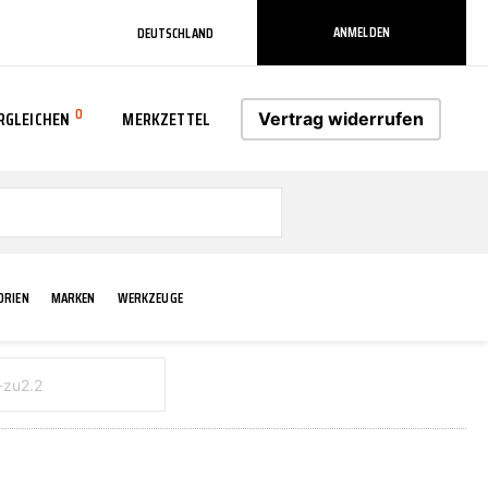
ANMELDEN
DEUTSCHLAND
0
RGLEICHEN
MERKZETTEL
Vertrag widerrufen
0
ORIEN
MARKEN
WERKZEUGE
RADLAUF KOTFLÜGEL
ELEKTRIK
TECHNIK & WARTUNG
AS-PL
RÜCKLEUCHTEN
ACHS-/RADAUFHÄNGUNG
SCHMIERMITTEL/FETTE
ATE
VERBREITERUNG