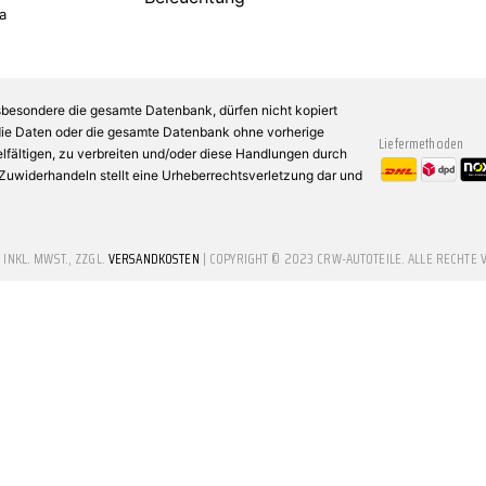
a
sbesondere die gesamte Datenbank, dürfen nicht kopiert
 die Daten oder die gesamte Datenbank ohne vorherige
Liefermethoden
fältigen, zu verbreiten und/oder diese Handlungen durch
n Zuwiderhandeln stellt eine Urheberrechtsverletzung dar und
E INKL. MWST., ZZGL.
VERSANDKOSTEN
| COPYRIGHT © 2023 CRW-AUTOTEILE. ALLE RECHTE 