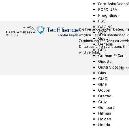
Ford Asia/Oceani
FORD USA
Freightliner
FSO
GAC NE
Die hier angezeigten Daten, in
GAZ
werden. Es ist zu unterlassen,
Geely
Zustimmung TecDocs zu verviel
Genesis
Dritte ausführen zu lassen. Ei
GEO
wird verfolgt.
German E-Cars
Ginetta
Giotti Victoria
* ALLE PREIS
Glas
GMC
GME
Goupil
Grecav
Groz
Gumpert
Hillman
Holden
Honda