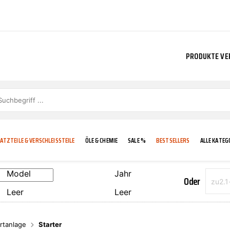
PRODUKTE VE
ATZTEILE & VERSCHLEISSTEILE
ÖLE & CHEMIE
SALE %
BESTSELLERS
ALLE KATEG
Model
Jahr
Oder
Leer
Leer
E
IGKEIT
KÜHLERGRILL
CARCARE
FROSTSCHUTZ
ADDINOL
rtanlage
Starter