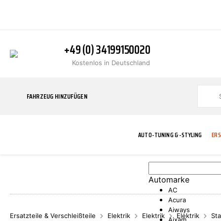
+49 (0) 34199150020
Kostenlos in Deutschland
FAHRZEUG HINZUFÜGEN
AUTO-TUNING & -STYLING
ERS
Automarke
BLINKER
ABGASANLAGE
ADDITIVE
ABAKUS
WERKSTATT
BODYKITS
BREMSANLAG
BREMSFLÜSS
A.B.S.
AC
Acura
Aiways
Ersatzteile & Verschleißteile
Elektrik
Elektrik
Elektrik
Sta
Aixam