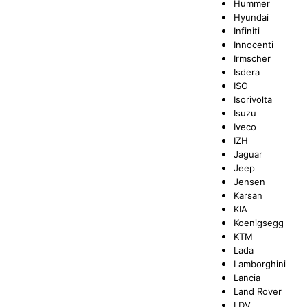
Hummer
Hyundai
Infiniti
Innocenti
Irmscher
Isdera
ISO
Isorivolta
Isuzu
Iveco
IZH
Jaguar
Jeep
Jensen
Karsan
KIA
Koenigsegg
KTM
Lada
Lamborghini
Lancia
Land Rover
LDV