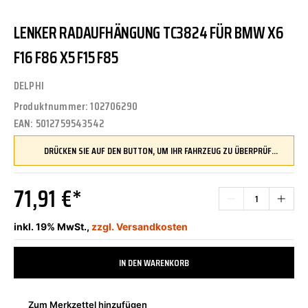
LENKER RADAUFHÄNGUNG TC3824 FÜR BMW X6
F16 F86 X5 F15 F85
DELPHI
Produktnummer:
102706290
EAN:
5012759543542
DRÜCKEN SIE AUF DEN BUTTON, UM IHR FAHRZEUG ZU ÜBERPRÜFEN UND SICHERZUSTELLEN, DASS DIESES TEIL KOMPATIBEL IST, BEVOR SIE ES BESTELLEN
71,91 €*
inkl. 19% MwSt.,
zzgl. Versandkosten
IN DEN WARENKORB
Zum Merkzettel hinzufügen