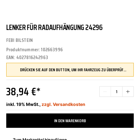
LENKER FÜR RADAUFHÄNGUNG 24296
FEBI BILSTEIN
Produktnummer:
102663996
EAN:
4027816242963
DRÜCKEN SIE AUF DEN BUTTON, UM IHR FAHRZEUG ZU ÜBERPRÜFEN UND SICHERZUSTELLEN, DASS DIESES TEIL KOMPATIBEL IST, BEVOR SIE ES BESTELLEN
38,94 €*
inkl. 19% MwSt.,
zzgl. Versandkosten
IN DEN WARENKORB
Zum Merkzettel hinzufügen