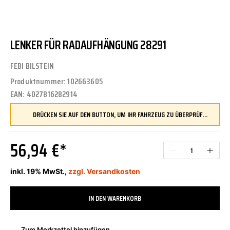
LENKER FÜR RADAUFHÄNGUNG 28291
FEBI BILSTEIN
Produktnummer:
102663605
EAN:
4027816282914
DRÜCKEN SIE AUF DEN BUTTON, UM IHR FAHRZEUG ZU ÜBERPRÜFEN UND SICHERZUSTELLEN, DASS DIESES TEIL KOMPATIBEL IST, BEVOR SIE ES BESTELLEN
56,94 €*
inkl. 19% MwSt.,
zzgl. Versandkosten
IN DEN WARENKORB
Zum Merkzettel hinzufügen