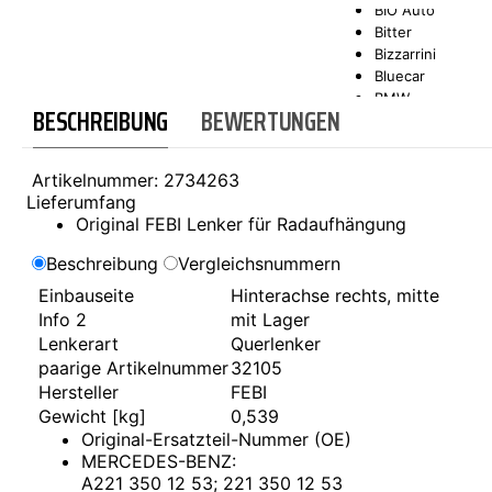
BIO Auto
Bitter
SCT-GERMANY
SONAX
Bizzarrini
Bluecar
BMW
BESCHREIBUNG
BEWERTUNGEN
Bond
Borgward
Brilliance
Artikelnummer:
2734263
Bristol
Lieferumfang
Bugatti
Original FEBI Lenker für Radaufhängung
Buick
Cadillac
Beschreibung
Vergleichsnummern
Callaway
Einbauseite
Hinterachse rechts, mitte
Carbodies
Info 2
mit Lager
Casalini
Caterham
Lenkerart
Querlenker
CEA3 (Seaz)
paarige Artikelnummer
32105
Chatenet
Hersteller
FEBI
Checker
Gewicht [kg]
0,539
Chevrolet
Original-Ersatzteil-Nummer (OE)
Chrysler
MERCEDES-BENZ:
Citroën
A221 350 12 53; 221 350 12 53