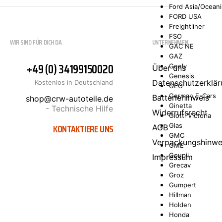
Ford Asia/Oceani
FORD USA
Freightliner
FSO
WIR SIND FÜR DICH DA
UNTERNEHMEN
GAC NE
GAZ
+49 (0) 34199150020
Geely
Über uns
Genesis
Datenschutzerklär
Kostenlos in Deutschland
GEO
German E-Cars
Batteriehinweis
shop@crw-autoteile.de
Ginetta
- Technische Hilfe
Widerrufsrecht
Giotti Victoria
KONTAKTIERE UNS
Glas
AGB
GMC
Verpackungshinwe
GME
Goupil
Impressum
Grecav
Groz
Gumpert
Hillman
Holden
Honda