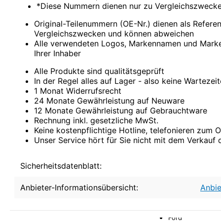
Comarth
*Diese Nummern dienen nur zu Vergleichszweck
Cupra
Dacia
Original-Teilenummern (OE-Nr.) dienen als Refer
Daewoo
Vergleichszwecken und können abweichen
DAF
Alle verwendeten Logos, Markennamen und Marke
Daihatsu
Ihrer Inhaber
Daimler
De La Chapelle
Alle Produkte sind qualitätsgeprüft
De Lorean
In der Regel alles auf Lager - also keine Wartezei
De Tomaso
1 Monat Widerrufsrecht
Desoto
24 Monate Gewährleistung auf Neuware
Dodge
12 Monate Gewährleistung auf Gebrauchtware
Donkervoort
Rechnung inkl. gesetzliche MwSt.
DS
Keine kostenpflichtige Hotline, telefonieren zum Or
E.GO
Unser Service hört für Sie nicht mit dem Verkauf 
Eagle
Ebro
Sicherheitsdatenblatt:
Effedi
Elaris
Anbieter-Informationsübersicht:
Anbie
Fargo
Ferrari
Fiat
Ford