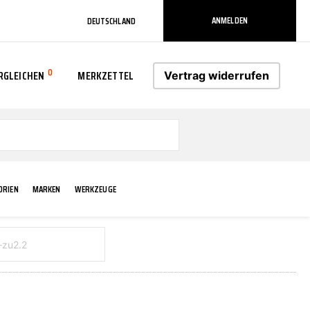
ANMELDEN
DEUTSCHLAND
0
RGLEICHEN
MERKZETTEL
Vertrag widerrufen
0
ORIEN
MARKEN
WERKZEUGE
RADLAUF KOTFLÜGEL
ELEKTRIK
TECHNIK & WARTUNG
AS-PL
RÜCKLEUCHTEN
ACHS-/RADAUFHÄNGUNG
SCHMIERMITTEL/FETTE
ATE
VERBREITERUNG