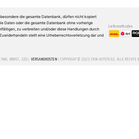
sbesondere die gesamte Datenbank, dürfen nicht kopiert
 die Daten oder die gesamte Datenbank ohne vorherige
Liefermethoden
fältigen, zu verbreiten und/oder diese Handlungen durch
n Zuwiderhandeln stellt eine Urheberrechtsverletzung dar und
E INKL. MWST., ZZGL.
VERSANDKOSTEN
| COPYRIGHT © 2023 CRW-AUTOTEILE. ALLE RECHTE 