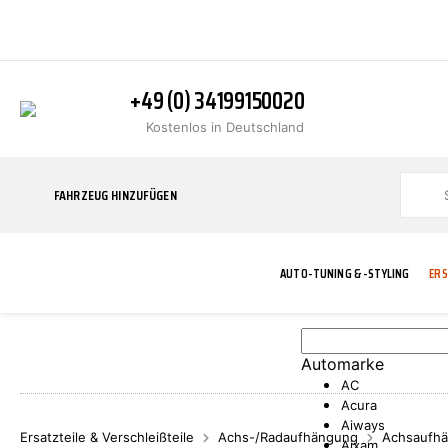
+49 (0) 34199150020
Kostenlos in Deutschland
FAHRZEUG HINZUFÜGEN
AUTO-TUNING & -STYLING
ERS
Automarke
BLINKER
ABGASANLAGE
ADDITIVE
ABAKUS
WERKSTATT
BODYKITS
BREMSANLAG
BREMSFLÜSS
A.B.S.
AC
Acura
Aiways
Ersatzteile & Verschleißteile
Achs-/Radaufhängung
Achsaufhä
Aixam