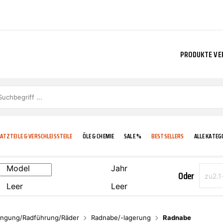
PRODUKTE VE
ATZTEILE & VERSCHLEISSTEILE
ÖLE & CHEMIE
SALE %
BESTSELLERS
ALLE KATEG
Model
Jahr
Oder
Leer
Leer
E
IGKEIT
KÜHLERGRILL
CARCARE
FROSTSCHUTZ
ADDINOL
ngung/Radführung/Räder
Radnabe/-lagerung
Radnabe