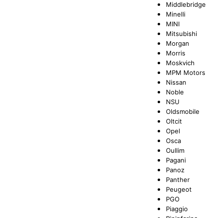
Middlebridge
Minelli
MINI
Mitsubishi
Morgan
Morris
Moskvich
MPM Motors
Nissan
Noble
NSU
Oldsmobile
Oltcit
Opel
Osca
Oullim
Pagani
Panoz
Panther
Peugeot
PGO
Piaggio