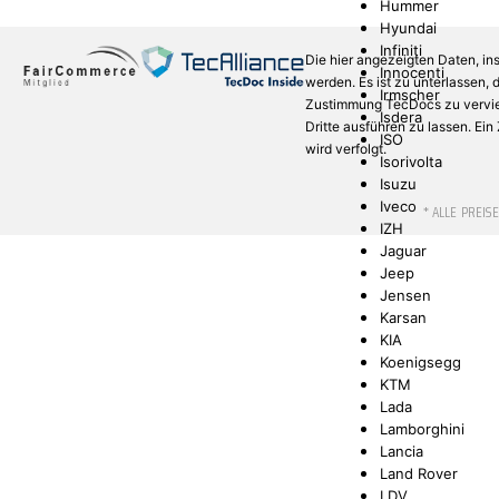
Hummer
Hyundai
Infiniti
Die hier angezeigten Daten, in
Innocenti
werden. Es ist zu unterlassen,
Irmscher
Zustimmung TecDocs zu verviel
Isdera
Dritte ausführen zu lassen. Ei
ISO
wird verfolgt.
Isorivolta
Isuzu
Iveco
* ALLE PREIS
IZH
Jaguar
Jeep
Jensen
Karsan
KIA
Koenigsegg
KTM
Lada
Lamborghini
Lancia
Land Rover
LDV