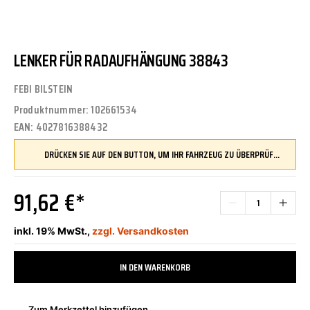
LENKER FÜR RADAUFHÄNGUNG 38843
FEBI BILSTEIN
Produktnummer:
102661534
EAN:
4027816388432
DRÜCKEN SIE AUF DEN BUTTON, UM IHR FAHRZEUG ZU ÜBERPRÜFEN UND SICHERZUSTELLEN, DASS DIESES TEIL KOMPATIBEL IST, BEVOR SIE ES BESTELLEN
91,62 €*
inkl. 19% MwSt.,
zzgl. Versandkosten
IN DEN WARENKORB
Zum Merkzettel hinzufügen