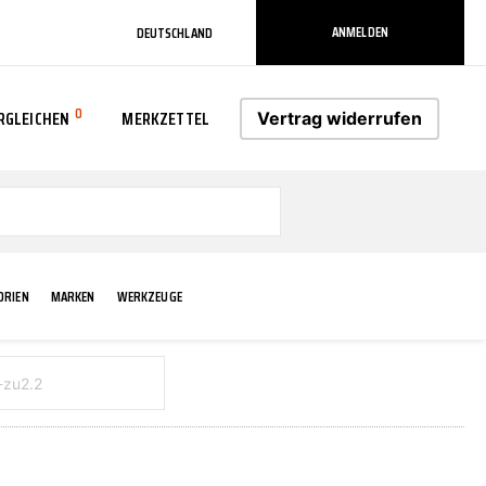
ANMELDEN
DEUTSCHLAND
0
RGLEICHEN
MERKZETTEL
Vertrag widerrufen
0
ORIEN
MARKEN
WERKZEUGE
RADLAUF KOTFLÜGEL
ELEKTRIK
TECHNIK & WARTUNG
AS-PL
RÜCKLEUCHTEN
ACHS-/RADAUFHÄNGUNG
SCHMIERMITTEL/FETTE
ATE
VERBREITERUNG