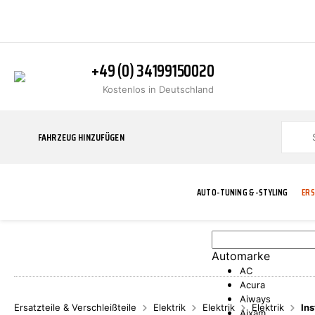
+49 (0) 34199150020
Kostenlos in Deutschland
FAHRZEUG HINZUFÜGEN
AUTO-TUNING & -STYLING
ERS
Automarke
BLINKER
ABGASANLAGE
ADDITIVE
ABAKUS
WERKSTATT
BODYKITS
BREMSANLAG
BREMSFLÜSS
A.B.S.
AC
Acura
Aiways
Ersatzteile & Verschleißteile
Elektrik
Elektrik
Elektrik
In
Aixam