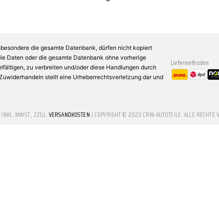
sbesondere die gesamte Datenbank, dürfen nicht kopiert
 die Daten oder die gesamte Datenbank ohne vorherige
Liefermethoden
fältigen, zu verbreiten und/oder diese Handlungen durch
n Zuwiderhandeln stellt eine Urheberrechtsverletzung dar und
E INKL. MWST., ZZGL.
VERSANDKOSTEN
| COPYRIGHT © 2023 CRW-AUTOTEILE. ALLE RECHTE 