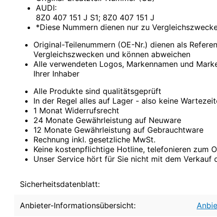
Comarth
AUDI:
Cupra
8Z0 407 151 J S1; 8Z0 407 151 J
Dacia
*Diese Nummern dienen nur zu Vergleichszweck
Daewoo
DAF
Original-Teilenummern (OE-Nr.) dienen als Refer
Daihatsu
Vergleichszwecken und können abweichen
Daimler
Alle verwendeten Logos, Markennamen und Marke
De La Chapelle
Ihrer Inhaber
De Lorean
De Tomaso
Alle Produkte sind qualitätsgeprüft
Desoto
In der Regel alles auf Lager - also keine Wartezei
Dodge
1 Monat Widerrufsrecht
Donkervoort
24 Monate Gewährleistung auf Neuware
DS
12 Monate Gewährleistung auf Gebrauchtware
E.GO
Rechnung inkl. gesetzliche MwSt.
Eagle
Keine kostenpflichtige Hotline, telefonieren zum Or
Ebro
Unser Service hört für Sie nicht mit dem Verkauf 
Effedi
Elaris
Sicherheitsdatenblatt:
Fargo
Ferrari
Fiat
Anbieter-Informationsübersicht:
Anbie
Ford