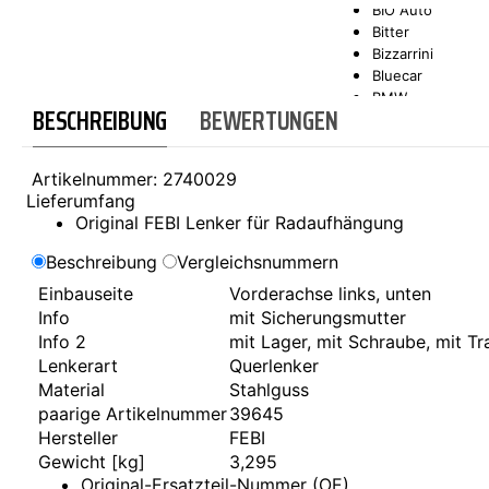
BIO Auto
Bitter
SCT-GERMANY
SONAX
Bizzarrini
Bluecar
BMW
BESCHREIBUNG
BEWERTUNGEN
Bond
Borgward
Brilliance
Artikelnummer:
2740029
Bristol
Lieferumfang
Bugatti
Original FEBI Lenker für Radaufhängung
Buick
Cadillac
Beschreibung
Vergleichsnummern
Callaway
Einbauseite
Vorderachse links, unten
Carbodies
Info
mit Sicherungsmutter
Casalini
Caterham
Info 2
mit Lager, mit Schraube, mit T
CEA3 (Seaz)
Lenkerart
Querlenker
Chatenet
Material
Stahlguss
Checker
paarige Artikelnummer
39645
Chevrolet
Hersteller
FEBI
Chrysler
Gewicht [kg]
3,295
Citroën
Original-Ersatzteil-Nummer (OE)