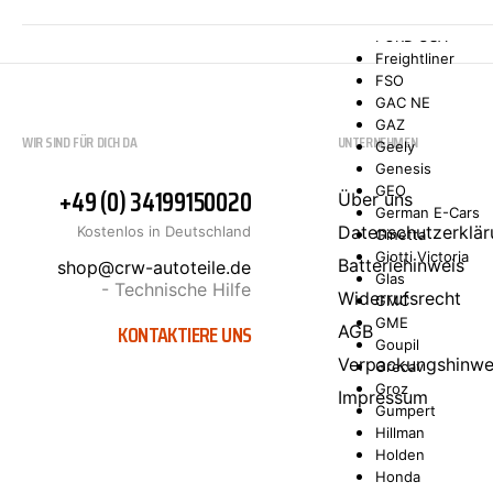
Ford Asia/Oceani
FORD USA
Freightliner
FSO
GAC NE
GAZ
WIR SIND FÜR DICH DA
UNTERNEHMEN
Geely
Genesis
+49 (0) 34199150020
GEO
Über uns
German E-Cars
Datenschutzerklär
Kostenlos in Deutschland
Ginetta
Giotti Victoria
Batteriehinweis
shop@crw-autoteile.de
Glas
- Technische Hilfe
Widerrufsrecht
GMC
GME
KONTAKTIERE UNS
AGB
Goupil
Verpackungshinwe
Grecav
Groz
Impressum
Gumpert
Hillman
Holden
Honda