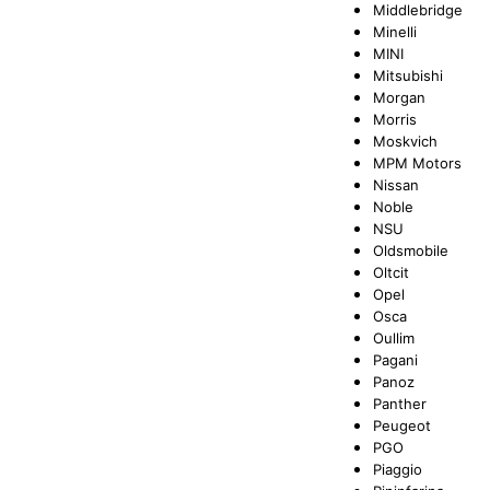
Middlebridge
Minelli
MINI
Mitsubishi
Morgan
Morris
Moskvich
MPM Motors
Nissan
Noble
NSU
Oldsmobile
Oltcit
Opel
Osca
Oullim
Pagani
Panoz
Panther
Peugeot
PGO
Piaggio