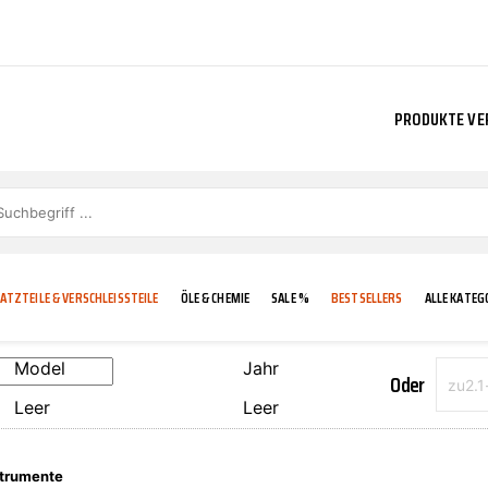
PRODUKTE VE
ATZTEILE & VERSCHLEISSTEILE
ÖLE & CHEMIE
SALE %
BESTSELLERS
ALLE KATEG
Model
Jahr
Oder
Leer
Leer
E
IGKEIT
KÜHLERGRILL
CARCARE
FROSTSCHUTZ
ADDINOL
strumente