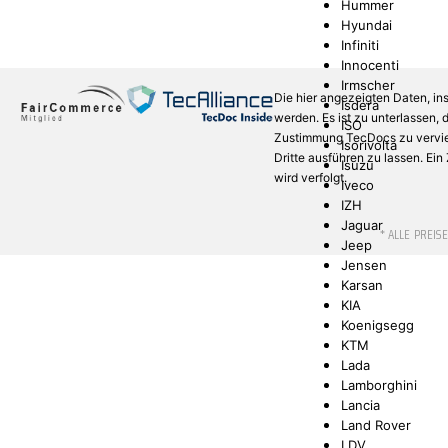
Hummer
Hyundai
Infiniti
Innocenti
Irmscher
Die hier angezeigten Daten, in
Isdera
werden. Es ist zu unterlassen,
ISO
Zustimmung TecDocs zu verviel
Isorivolta
Dritte ausführen zu lassen. Ei
Isuzu
wird verfolgt.
Iveco
IZH
Jaguar
* ALLE PREIS
Jeep
Jensen
Karsan
KIA
Koenigsegg
KTM
Lada
Lamborghini
Lancia
Land Rover
LDV