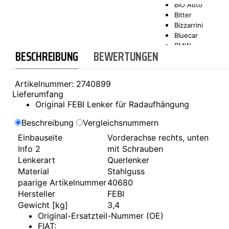
BIO Auto
Bitter
SCT-GERMANY
SONAX
Bizzarrini
Bluecar
BMW
BESCHREIBUNG
BEWERTUNGEN
Bond
Borgward
Brilliance
Artikelnummer:
2740899
Bristol
Lieferumfang
Bugatti
Original FEBI Lenker für Radaufhängung
Buick
Cadillac
Beschreibung
Vergleichsnummern
Callaway
Einbauseite
Vorderachse rechts, unten
Carbodies
Info 2
mit Schrauben
Casalini
Caterham
Lenkerart
Querlenker
CEA3 (Seaz)
Material
Stahlguss
Chatenet
paarige Artikelnummer
40680
Checker
Hersteller
FEBI
Chevrolet
Gewicht [kg]
3,4
Chrysler
Original-Ersatzteil-Nummer (OE)
Citroën
FIAT: