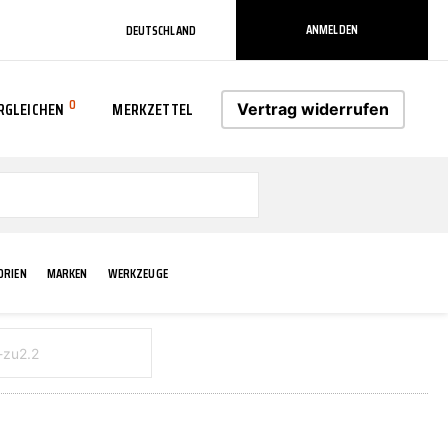
ANMELDEN
DEUTSCHLAND
0
RGLEICHEN
MERKZETTEL
Vertrag widerrufen
0
ORIEN
MARKEN
WERKZEUGE
RADLAUF KOTFLÜGEL
ELEKTRIK
TECHNIK & WARTUNG
AS-PL
RÜCKLEUCHTEN
ACHS-/RADAUFHÄNGUNG
SCHMIERMITTEL/FETTE
ATE
VERBREITERUNG