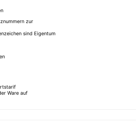
en
enznummern zur
nzeichen sind Eigentum
ten
tstarif
der Ware auf