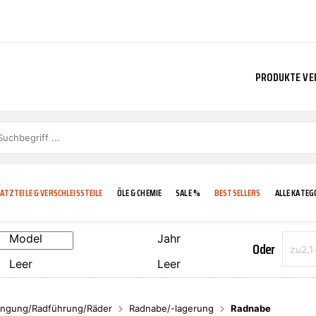
PRODUKTE VE
ATZTEILE & VERSCHLEISSTEILE
ÖLE & CHEMIE
SALE %
BESTSELLERS
ALLE KATEG
Model
Jahr
Oder
Leer
Leer
E
IGKEIT
KÜHLERGRILL
CARCARE
FROSTSCHUTZ
ADDINOL
ngung/Radführung/Räder
Radnabe/-lagerung
Radnabe