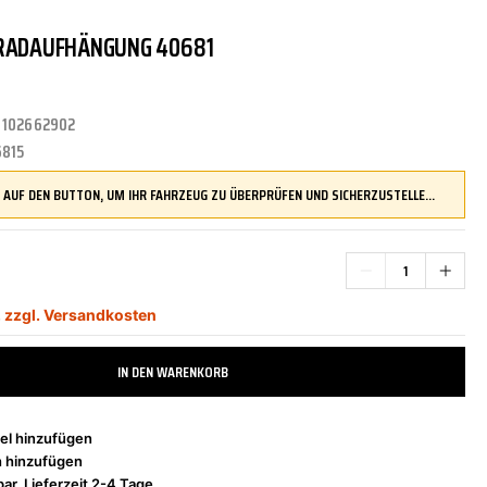
 RADAUFHÄNGUNG 40681
TRITTBRETTER
KLIMAANLAGE
DR.WACK
REINIGUNGS-/PFLEGEMITTEL
ÜBERROLLBÜGEL
KOMFORTSYSTEME
DUPLI-COLOR
:
102662902
815
LENKUNG
LIQUI MOLY
MOTORTEILE
MANN FILTER
DRÜCKEN SIE AUF DEN BUTTON, UM IHR FAHRZEUG ZU ÜBERPRÜFEN UND SICHERZUSTELLEN, DASS DIESES TEIL KOMPATIBEL IST, BEVOR SIE ES BESTELLEN
*
ZÜND-/GLÜHANLAGE
NAP CARPARTS
NEOLUX
,
zzgl. Versandkosten
IN DEN WARENKORB
PHILIPS
PRESTO
el hinzufügen
h hinzufügen
ar, Lieferzeit 2-4 Tage