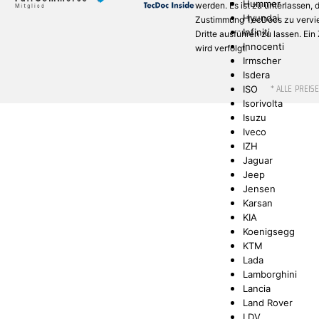
Hummer
werden. Es ist zu unterlassen,
Hyundai
Zustimmung TecDocs zu verviel
Infiniti
Dritte ausführen zu lassen. Ei
Innocenti
wird verfolgt.
Irmscher
Isdera
* ALLE PREIS
ISO
Isorivolta
Isuzu
Iveco
IZH
Jaguar
Jeep
Jensen
Karsan
KIA
Koenigsegg
KTM
Lada
Lamborghini
Lancia
Land Rover
LDV