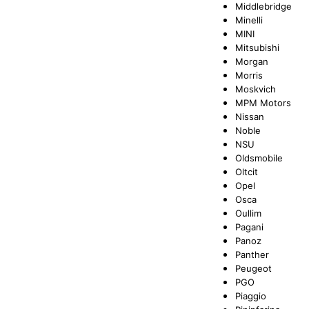
Middlebridge
Minelli
MINI
Mitsubishi
Morgan
Morris
Moskvich
MPM Motors
Nissan
Noble
NSU
Oldsmobile
Oltcit
Opel
Osca
Oullim
Pagani
Panoz
Panther
Peugeot
PGO
Piaggio