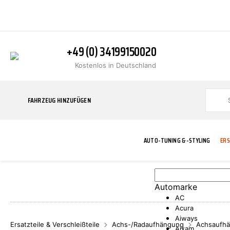
+49 (0) 34199150020
Kostenlos in Deutschland
FAHRZEUG HINZUFÜGEN
AUTO-TUNING & -STYLING
ERS
Automarke
BLINKER
ABGASANLAGE
ADDITIVE
ABAKUS
WERKSTATT
BODYKITS
BREMSANLAG
BREMSFLÜSS
A.B.S.
AC
Acura
Aiways
Ersatzteile & Verschleißteile
Achs-/Radaufhängung
Achsaufhä
Aixam