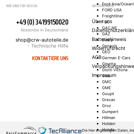
Ford Asia/Oceani
WIR SIND FÜR DICH DA
UNTERNEHMEN
FORD USA
Freightliner
+49 (0) 34199150020
Über uns
FSO
GAC NE
Datenschutzerklär
Kostenlos in Deutschland
GAZ
Batteriehinweis
shop@crw-autoteile.de
Geely
- Technische Hilfe
Genesis
Widerrufsrecht
GEO
KONTAKTIERE UNS
AGB
German E-Cars
Ginetta
Verpackungshinwe
Giotti Victoria
Impressum
Glas
GMC
GME
Goupil
Grecav
Groz
Gumpert
Hillman
Holden
Honda
Die hier angezeigten Daten, in