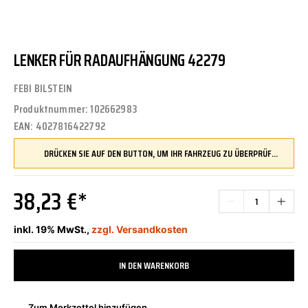
LENKER FÜR RADAUFHÄNGUNG 42279
FEBI BILSTEIN
Produktnummer:
102662983
EAN:
4027816422792
DRÜCKEN SIE AUF DEN BUTTON, UM IHR FAHRZEUG ZU ÜBERPRÜFEN UND SICHERZUSTELLEN, DASS DIESES TEIL KOMPATIBEL IST, BEVOR SIE ES BESTELLEN
38,23 €*
inkl. 19% MwSt.,
zzgl. Versandkosten
IN DEN WARENKORB
Zum Merkzettel hinzufügen