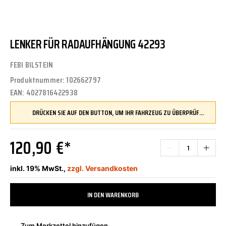
LENKER FÜR RADAUFHÄNGUNG 42293
FEBI BILSTEIN
Produktnummer:
102662797
EAN:
4027816422938
DRÜCKEN SIE AUF DEN BUTTON, UM IHR FAHRZEUG ZU ÜBERPRÜFEN UND SICHERZUSTELLEN, DASS DIESES TEIL KOMPATIBEL IST, BEVOR SIE ES BESTELLEN
120,90 €*
inkl. 19% MwSt.,
zzgl. Versandkosten
IN DEN WARENKORB
Zum Merkzettel hinzufügen