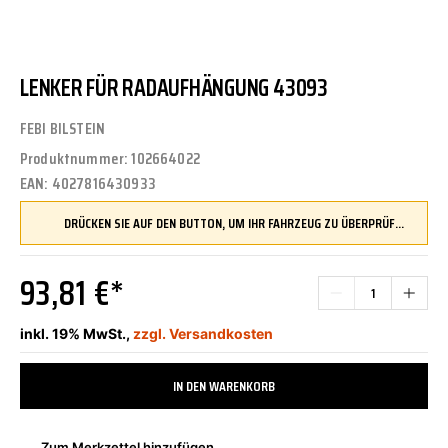
LENKER FÜR RADAUFHÄNGUNG 43093
FEBI BILSTEIN
Produktnummer:
102664022
EAN:
4027816430933
DRÜCKEN SIE AUF DEN BUTTON, UM IHR FAHRZEUG ZU ÜBERPRÜFEN UND SICHERZUSTELLEN, DASS DIESES TEIL KOMPATIBEL IST, BEVOR SIE ES BESTELLEN
93,81 €*
inkl. 19% MwSt.,
zzgl. Versandkosten
IN DEN WARENKORB
Zum Merkzettel hinzufügen