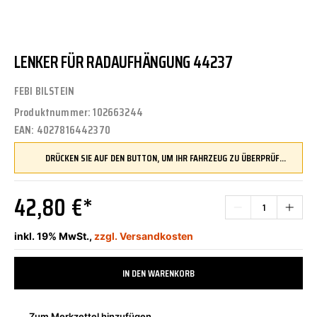
LENKER FÜR RADAUFHÄNGUNG 44237
FEBI BILSTEIN
Produktnummer:
102663244
EAN:
4027816442370
DRÜCKEN SIE AUF DEN BUTTON, UM IHR FAHRZEUG ZU ÜBERPRÜFEN UND SICHERZUSTELLEN, DASS DIESES TEIL KOMPATIBEL IST, BEVOR SIE ES BESTELLEN
42,80 €*
inkl. 19% MwSt.,
zzgl. Versandkosten
IN DEN WARENKORB
Zum Merkzettel hinzufügen