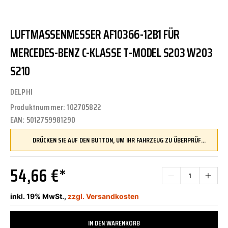
LUFTMASSENMESSER AF10366-12B1 FÜR
MERCEDES-BENZ C-KLASSE T-MODEL S203 W203
S210
DELPHI
Produktnummer:
102705822
EAN:
5012759981290
DRÜCKEN SIE AUF DEN BUTTON, UM IHR FAHRZEUG ZU ÜBERPRÜFEN UND SICHERZUSTELLEN, DASS DIESES TEIL KOMPATIBEL IST, BEVOR SIE ES BESTELLEN
54,66 €*
inkl. 19% MwSt.,
zzgl. Versandkosten
IN DEN WARENKORB