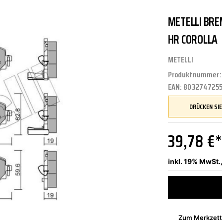
METELLI BRE
UNGEN
TUNG
STOSSSTANGEN
FEDERUNG/DÄMPFUNG
ÖLE
CASTROL
HR COROLLA
METELLI
Produktnummer
ETRIEBE
CTRIC
KÜHLUNG
JOM
EAN:
803274725
NIGUNG
ZWEIRAD
MOTUL
39,78 €
inkl. 19% MwSt.
PETEC
Zum Merkzett