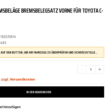
MSBELÄGE BREMSBELEGSATZ VORNE FÜR TOYOTA C-
TRITTBRETTER
KLIMAANLAGE
DR.WACK
REINIGUNGS-/PFLEGEMITTEL
ÜBERROLLBÜGEL
KOMFORTSYSTEME
DUPLI-COLOR
:
102225614
LENKUNG
LIQUI MOLY
MOTORTEILE
MANN FILTER
5483
DRÜCKEN SIE AUF DEN BUTTON, UM IHR FAHRZEUG ZU ÜBERPRÜFEN UND SICHERZUSTELLEN, DASS DIESES TEIL KOMPATIBEL IST, BEVOR SIE ES BESTELLEN
ZÜND-/GLÜHANLAGE
NAP CARPARTS
NEOLUX
*
,
zzgl. Versandkosten
PHILIPS
PRESTO
IN DEN WARENKORB
el hinzufügen