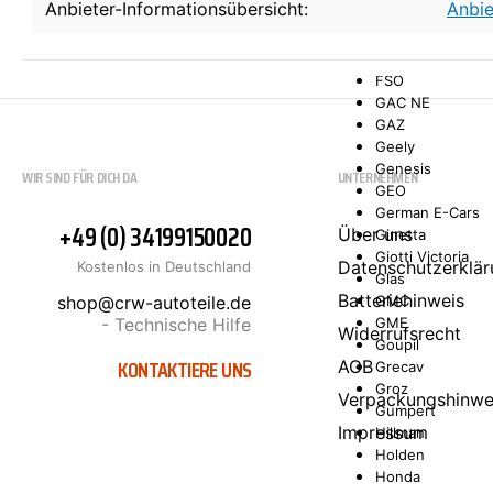
Anbieter-Informationsübersicht:
Anbie
Ford Asia/Oceani
FORD USA
Freightliner
FSO
GAC NE
GAZ
Geely
Genesis
WIR SIND FÜR DICH DA
UNTERNEHMEN
GEO
German E-Cars
+49 (0) 34199150020
Über uns
Ginetta
Giotti Victoria
Datenschutzerklär
Kostenlos in Deutschland
Glas
Batteriehinweis
shop@crw-autoteile.de
GMC
- Technische Hilfe
GME
Widerrufsrecht
Goupil
KONTAKTIERE UNS
AGB
Grecav
Groz
Verpackungshinwe
Gumpert
Impressum
Hillman
Holden
Honda