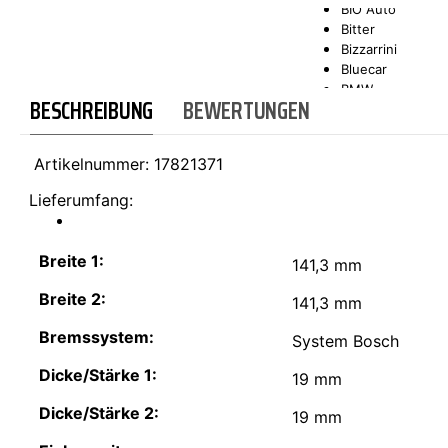
BIO Auto
Bitter
SCT-GERMANY
SONAX
Bizzarrini
Bluecar
BMW
BESCHREIBUNG
BEWERTUNGEN
Bond
Borgward
Brilliance
Artikelnummer:
17821371
Bristol
Bugatti
Lieferumfang:
Buick
Cadillac
Callaway
Breite 1:
141,3 mm
Carbodies
Casalini
Breite 2:
141,3 mm
Caterham
CEA3 (Seaz)
Bremssystem:
System Bosch
Chatenet
Checker
Dicke/Stärke 1:
19 mm
Chevrolet
Chrysler
Dicke/Stärke 2:
19 mm
Citroën