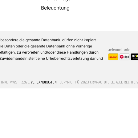
Beleuchtung
sbesondere die gesamte Datenbank, dürfen nicht kopiert
 die Daten oder die gesamte Datenbank ohne vorherige
Liefermethoden
fältigen, zu verbreiten und/oder diese Handlungen durch
n Zuwiderhandeln stellt eine Urheberrechtsverletzung dar und
E INKL. MWST., ZZGL.
VERSANDKOSTEN
| COPYRIGHT © 2023 CRW-AUTOTEILE. ALLE RECHTE 