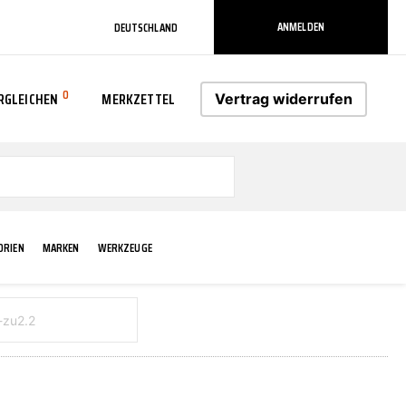
ANMELDEN
DEUTSCHLAND
0
RGLEICHEN
MERKZETTEL
Vertrag widerrufen
0
ORIEN
MARKEN
WERKZEUGE
RADLAUF KOTFLÜGEL
ELEKTRIK
TECHNIK & WARTUNG
AS-PL
RÜCKLEUCHTEN
ACHS-/RADAUFHÄNGUNG
SCHMIERMITTEL/FETTE
ATE
VERBREITERUNG