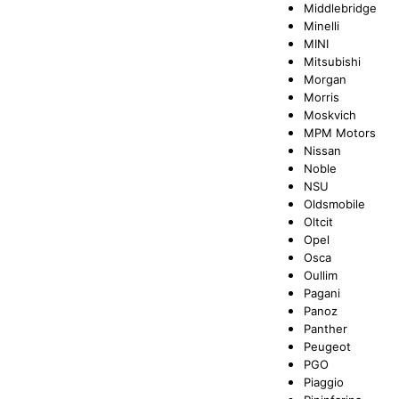
Middlebridge
Minelli
MINI
Mitsubishi
Morgan
Morris
Moskvich
MPM Motors
Nissan
Noble
NSU
Oldsmobile
Oltcit
Opel
Osca
Oullim
Pagani
Panoz
Panther
Peugeot
PGO
Piaggio