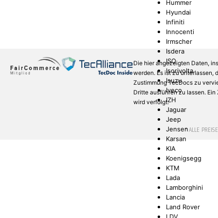
Hummer
Hyundai
Infiniti
Innocenti
Irmscher
Isdera
ISO
Die hier angezeigten Daten, in
Isorivolta
werden. Es ist zu unterlassen,
Isuzu
Zustimmung TecDocs zu verviel
Iveco
Dritte ausführen zu lassen. Ei
IZH
wird verfolgt.
Jaguar
Jeep
* ALLE PREIS
Jensen
Karsan
KIA
Koenigsegg
KTM
Lada
Lamborghini
Lancia
Land Rover
LDV