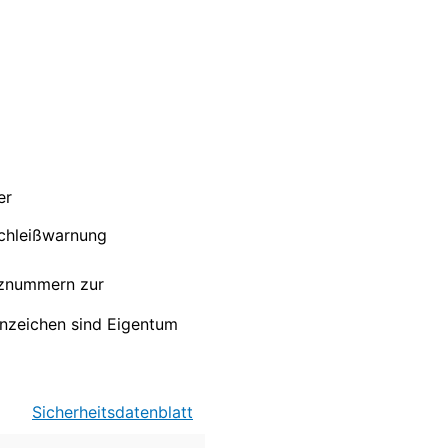
D
er
schleißwarnung
nznummern zur
nzeichen sind Eigentum
Sicherheitsdatenblatt