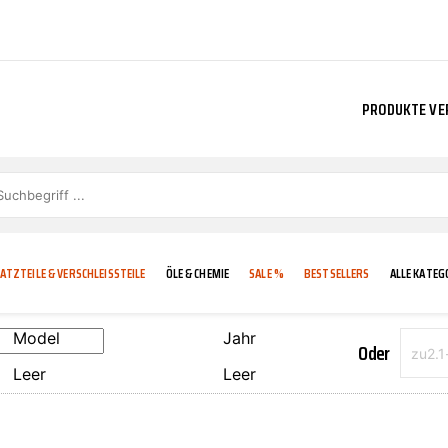
PRODUKTE VE
ATZTEILE & VERSCHLEISSTEILE
ÖLE & CHEMIE
SALE %
BESTSELLERS
ALLE KATEG
Model
Jahr
Oder
Leer
Leer
E
IGKEIT
KÜHLERGRILL
CARCARE
FROSTSCHUTZ
ADDINOL