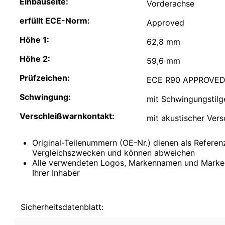
Einbauseite:
Comarth
Vorderachse
Cupra
erfüllt ECE-Norm:
Dacia
Approved
Daewoo
Höhe 1:
62,8 mm
DAF
Daihatsu
Höhe 2:
59,6 mm
Daimler
De La Chapelle
Prüfzeichen:
ECE R90 APPROVE
De Lorean
De Tomaso
Schwingung:
mit Schwingungstilg
Desoto
Dodge
Verschleißwarnkontakt:
mit akustischer Ver
Donkervoort
DS
E.GO
Original-Teilenummern (OE-Nr.) dienen als Refere
Eagle
Vergleichszwecken und können abweichen
Ebro
Alle verwendeten Logos, Markennamen und Marke
Effedi
Ihrer Inhaber
Elaris
Fargo
Ferrari
Sicherheitsdatenblatt:
Fiat
Ford