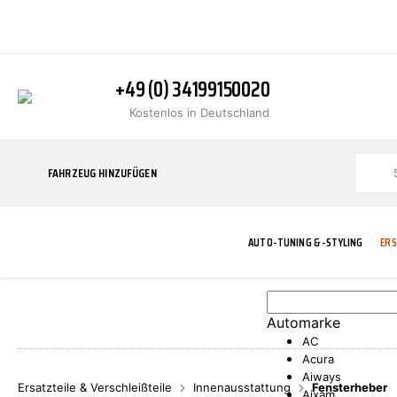
+49 (0) 34199150020
Kostenlos in Deutschland
FAHRZEUG HINZUFÜGEN
AUTO-TUNING & -STYLING
ERS
Automarke
BLINKER
ABGASANLAGE
ADDITIVE
ABAKUS
WERKSTATT
BODYKITS
BREMSANLAG
BREMSFLÜSS
A.B.S.
AC
Acura
Aiways
Ersatzteile & Verschleißteile
Innenausstattung
Fensterheber
Aixam