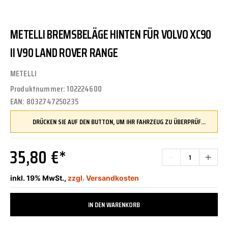
METELLI BREMSBELÄGE HINTEN FÜR VOLVO XC90
II V90 LAND ROVER RANGE
METELLI
Produktnummer:
102224600
EAN:
8032747250235
DRÜCKEN SIE AUF DEN BUTTON, UM IHR FAHRZEUG ZU ÜBERPRÜFEN UND SICHERZUSTELLEN, DASS DIESES TEIL KOMPATIBEL IST, BEVOR SIE ES BESTELLEN
35,80 €*
inkl. 19% MwSt.,
zzgl. Versandkosten
IN DEN WARENKORB