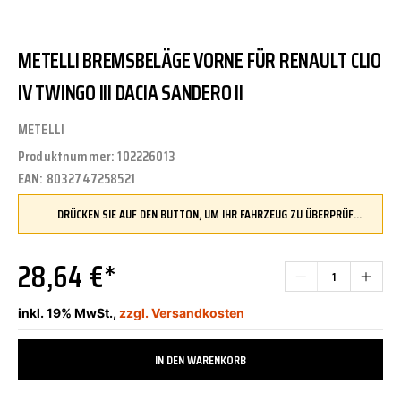
METELLI BREMSBELÄGE VORNE FÜR RENAULT CLIO
IV TWINGO III DACIA SANDERO II
METELLI
Produktnummer:
102226013
EAN:
8032747258521
DRÜCKEN SIE AUF DEN BUTTON, UM IHR FAHRZEUG ZU ÜBERPRÜFEN UND SICHERZUSTELLEN, DASS DIESES TEIL KOMPATIBEL IST, BEVOR SIE ES BESTELLEN
28,64 €*
inkl. 19% MwSt.,
zzgl. Versandkosten
IN DEN WARENKORB