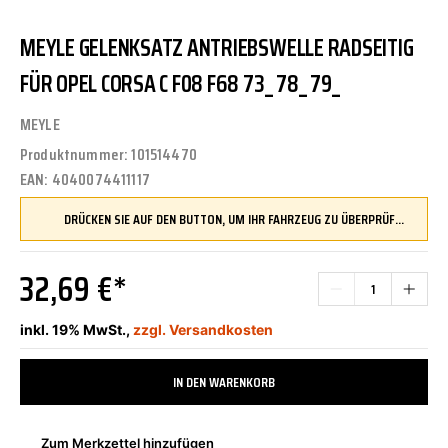
MEYLE GELENKSATZ ANTRIEBSWELLE RADSEITIG
FÜR OPEL CORSA C F08 F68 73_ 78_ 79_
MEYLE
Produktnummer:
101514470
EAN:
4040074411117
DRÜCKEN SIE AUF DEN BUTTON, UM IHR FAHRZEUG ZU ÜBERPRÜFEN UND SICHERZUSTELLEN, DASS DIESES TEIL KOMPATIBEL IST, BEVOR SIE ES BESTELLEN
32,69 €*
inkl. 19% MwSt.,
zzgl. Versandkosten
IN DEN WARENKORB
Zum Merkzettel hinzufügen