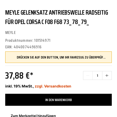
MEYLE GELENKSATZ ANTRIEBSWELLE RADSEITIG
FÜR OPEL CORSA C F08 F68 73_ 78_ 79_
MEYLE
Produktnummer:
101514971
EAN:
4040074496916
DRÜCKEN SIE AUF DEN BUTTON, UM IHR FAHRZEUG ZU ÜBERPRÜFEN UND SICHERZUSTELLEN, DASS DIESES TEIL KOMPATIBEL IST, BEVOR SIE ES BESTELLEN
37,88 €*
inkl. 19% MwSt.,
zzgl. Versandkosten
IN DEN WARENKORB
Zum Merkzettel hinzufügen