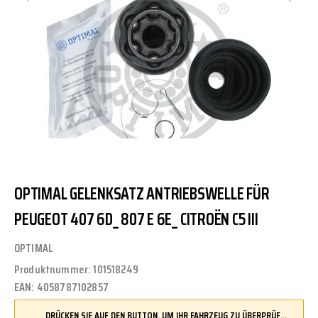
OPTIMAL GELENKSATZ ANTRIEBSWELLE FÜR
PEUGEOT 407 6D_ 807 E 6E_ CITROËN C5 III
OPTIMAL
Produktnummer:
101518249
EAN:
4058787102857
DRÜCKEN SIE AUF DEN BUTTON, UM IHR FAHRZEUG ZU ÜBERPRÜFEN UND SICHERZUSTELLEN, DASS DIESES TEIL KOMPATIBEL IST, BEVOR SIE ES BESTELLEN