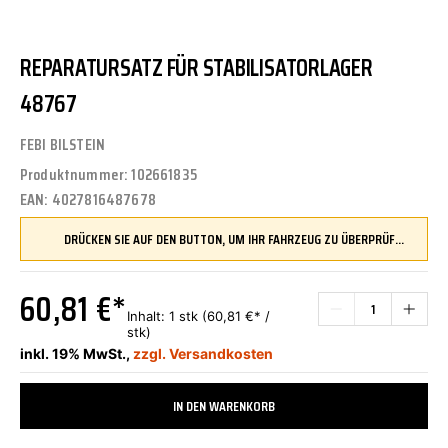
REPARATURSATZ FÜR STABILISATORLAGER
48767
FEBI BILSTEIN
Produktnummer:
102661835
EAN:
4027816487678
DRÜCKEN SIE AUF DEN BUTTON, UM IHR FAHRZEUG ZU ÜBERPRÜFEN UND SICHERZUSTELLEN, DASS DIESES TEIL KOMPATIBEL IST, BEVOR SIE ES BESTELLEN
60,81 €*
Inhalt:
1 stk
(60,81 €* /
stk)
inkl. 19% MwSt.,
zzgl. Versandkosten
IN DEN WARENKORB