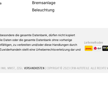
Bremsanlage
a
Beleuchtung
sbesondere die gesamte Datenbank, dürfen nicht kopiert
 die Daten oder die gesamte Datenbank ohne vorherige
Liefermethoden
fältigen, zu verbreiten und/oder diese Handlungen durch
n Zuwiderhandeln stellt eine Urheberrechtsverletzung dar und
E INKL. MWST., ZZGL.
VERSANDKOSTEN
| COPYRIGHT © 2023 CRW-AUTOTEILE. ALLE RECHTE 