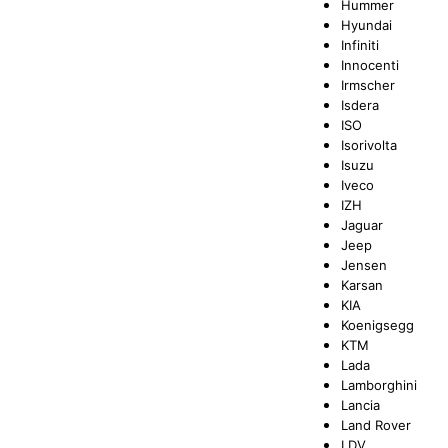
Hummer
Hyundai
Infiniti
Innocenti
Irmscher
Isdera
ISO
Isorivolta
Isuzu
Iveco
IZH
Jaguar
Jeep
Jensen
Karsan
KIA
Koenigsegg
KTM
Lada
Lamborghini
Lancia
Land Rover
LDV