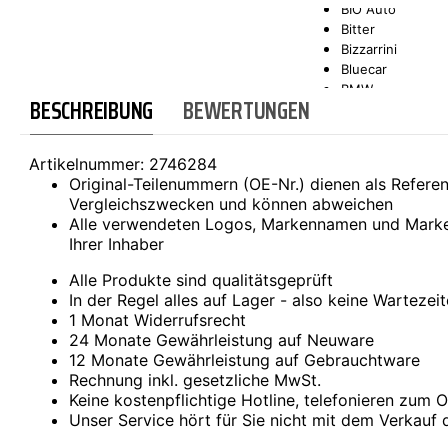
BIO Auto
Bitter
SCT-GERMANY
SONAX
Bizzarrini
Bluecar
BMW
BESCHREIBUNG
BEWERTUNGEN
Bond
Borgward
Brilliance
Artikelnummer:
2746284
Bristol
Original-Teilenummern (OE-Nr.) dienen als Refer
Bugatti
Vergleichszwecken und können abweichen
Buick
Alle verwendeten Logos, Markennamen und Marke
Cadillac
Ihrer Inhaber
Callaway
Carbodies
Alle Produkte sind qualitätsgeprüft
Casalini
In der Regel alles auf Lager - also keine Wartezei
Caterham
1 Monat Widerrufsrecht
CEA3 (Seaz)
24 Monate Gewährleistung auf Neuware
Chatenet
12 Monate Gewährleistung auf Gebrauchtware
Checker
Rechnung inkl. gesetzliche MwSt.
Chevrolet
Keine kostenpflichtige Hotline, telefonieren zum Or
Chrysler
Unser Service hört für Sie nicht mit dem Verkauf 
Citroën