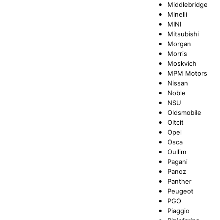
Middlebridge
Minelli
MINI
Mitsubishi
Morgan
Morris
Moskvich
MPM Motors
Nissan
Noble
NSU
Oldsmobile
Oltcit
Opel
Osca
Oullim
Pagani
Panoz
Panther
Peugeot
PGO
Piaggio