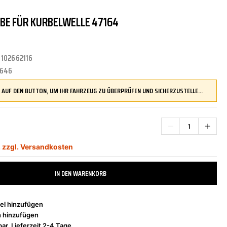
BE FÜR KURBELWELLE 47164
TRITTBRETTER
KLIMAANLAGE
DR.WACK
REINIGUNGS-/PFLEGEMITTEL
ÜBERROLLBÜGEL
KOMFORTSYSTEME
DUPLI-COLOR
:
102662116
1646
LENKUNG
LIQUI MOLY
MOTORTEILE
MANN FILTER
DRÜCKEN SIE AUF DEN BUTTON, UM IHR FAHRZEUG ZU ÜBERPRÜFEN UND SICHERZUSTELLEN, DASS DIESES TEIL KOMPATIBEL IST, BEVOR SIE ES BESTELLEN
*
ZÜND-/GLÜHANLAGE
NAP CARPARTS
NEOLUX
,
zzgl. Versandkosten
IN DEN WARENKORB
PHILIPS
PRESTO
el hinzufügen
h hinzufügen
ar, Lieferzeit 2-4 Tage