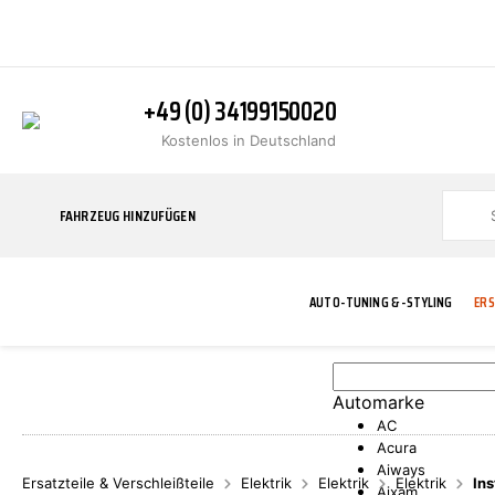
+49 (0) 34199150020
Kostenlos in Deutschland
FAHRZEUG HINZUFÜGEN
AUTO-TUNING & -STYLING
ERS
Automarke
BLINKER
ABGASANLAGE
ADDITIVE
ABAKUS
WERKSTATT
BODYKITS
BREMSANLAG
BREMSFLÜSS
A.B.S.
AC
Acura
Aiways
Ersatzteile & Verschleißteile
Elektrik
Elektrik
Elektrik
In
Aixam