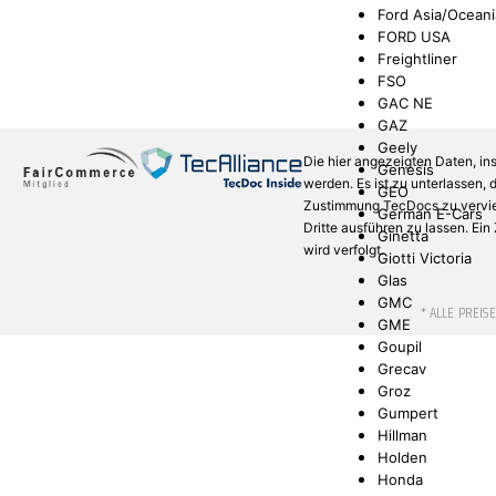
Ford Asia/Oceani
FORD USA
Freightliner
FSO
GAC NE
GAZ
Geely
Die hier angezeigten Daten, in
Genesis
werden. Es ist zu unterlassen,
GEO
Zustimmung TecDocs zu verviel
German E-Cars
Dritte ausführen zu lassen. Ei
Ginetta
wird verfolgt.
Giotti Victoria
Glas
GMC
* ALLE PREIS
GME
Goupil
Grecav
Groz
Gumpert
Hillman
Holden
Honda