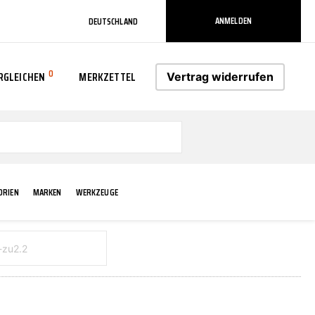
ANMELDEN
DEUTSCHLAND
0
RGLEICHEN
MERKZETTEL
Vertrag widerrufen
0
ORIEN
MARKEN
WERKZEUGE
RADLAUF KOTFLÜGEL
ELEKTRIK
TECHNIK & WARTUNG
AS-PL
RÜCKLEUCHTEN
ACHS-/RADAUFHÄNGUNG
SCHMIERMITTEL/FETTE
ATE
VERBREITERUNG