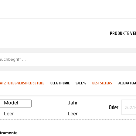
PRODUKTE VE
ATZTEILE & VERSCHLEISSTEILE
ÖLE & CHEMIE
SALE %
BESTSELLERS
ALLE KATEG
Model
Jahr
Oder
Leer
Leer
E
IGKEIT
KÜHLERGRILL
CARCARE
FROSTSCHUTZ
ADDINOL
strumente