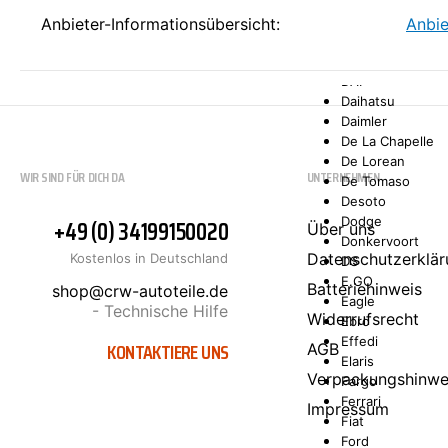
Comarth
Cupra
Anbieter-Informationsübersicht:
Anbie
Dacia
Daewoo
DAF
Daihatsu
Daimler
De La Chapelle
De Lorean
WIR SIND FÜR DICH DA
UNTERNEHMEN
De Tomaso
Desoto
+49 (0) 34199150020
Dodge
Über uns
Donkervoort
Datenschutzerklär
Kostenlos in Deutschland
DS
E.GO
Batteriehinweis
shop@crw-autoteile.de
Eagle
- Technische Hilfe
Widerrufsrecht
Ebro
Effedi
KONTAKTIERE UNS
AGB
Elaris
Verpackungshinwe
Fargo
Ferrari
Impressum
Fiat
Ford