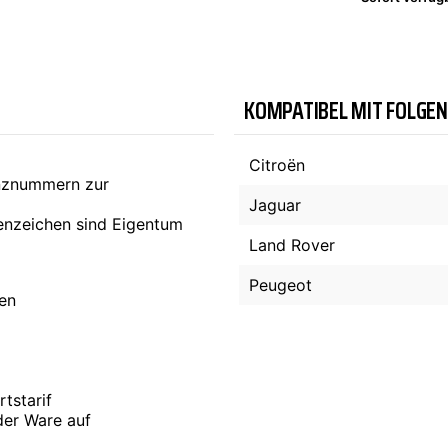
TYC
KOMPATIBEL MIT FOLGE
Citroën
enznummern zur
Jaguar
nzeichen sind Eigentum
Land Rover
Peugeot
ten
tstarif
der Ware auf