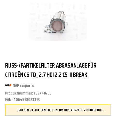
RUSS-/PARTIKELFILTER ABGASANLAGE FÜR C
ITROËN C6 TD_ 2.7 HDI 2.2 C5 III BREAK
NAP carparts
Produktnummer:
132741668
EAN:
4064558023313
DRÜCKEN SIE AUF DEN BUTTON, UM IHR FAHRZEUG ZU ÜBERPRÜFEN UND SICHERZUSTELLEN, DASS DIESES TEIL KOMPATIBEL IST, BEVOR SIE ES BESTELLEN