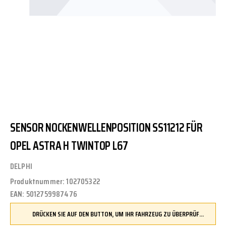
SENSOR NOCKENWELLENPOSITION SS11212 FÜR
OPEL ASTRA H TWINTOP L67
DELPHI
Produktnummer:
102705322
EAN:
5012759987476
DRÜCKEN SIE AUF DEN BUTTON, UM IHR FAHRZEUG ZU ÜBERPRÜFEN UND SICHERZUSTELLEN, DASS DIESES TEIL KOMPATIBEL IST, BEVOR SIE ES BESTELLEN