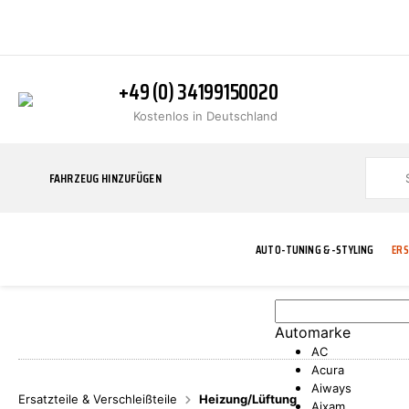
+49 (0) 34199150020
Kostenlos in Deutschland
FAHRZEUG HINZUFÜGEN
AUTO-TUNING & -STYLING
ERS
Automarke
BLINKER
ABGASANLAGE
ADDITIVE
ABAKUS
WERKSTATT
BODYKITS
BREMSANLAG
BREMSFLÜSS
A.B.S.
AC
Acura
Aiways
Ersatzteile & Verschleißteile
Heizung/Lüftung
Aixam