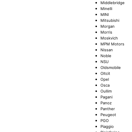
Middlebridge
Minelli
MINI
Mitsubishi
Morgan
Morris
Moskvich
MPM Motors
Nissan
Noble
NSU
Oldsmobile
Oltcit
Opel
Osca
Oullim
Pagani
Panoz
Panther
Peugeot
PGO
Piaggio