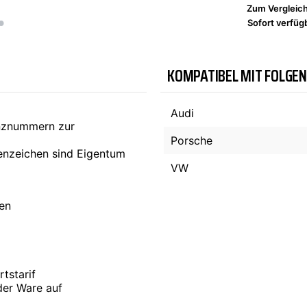
Zum Vergleic
Sofort verfügb
TYC
KOMPATIBEL MIT FOLGE
Audi
enznummern zur
Porsche
nzeichen sind Eigentum
VW
ten
tstarif
der Ware auf