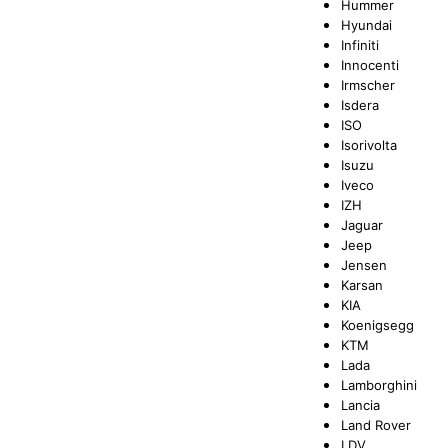
Hummer
Hyundai
Infiniti
Innocenti
Irmscher
Isdera
ISO
Isorivolta
Isuzu
Iveco
IZH
Jaguar
Jeep
Jensen
Karsan
KIA
Koenigsegg
KTM
Lada
Lamborghini
Lancia
Land Rover
LDV