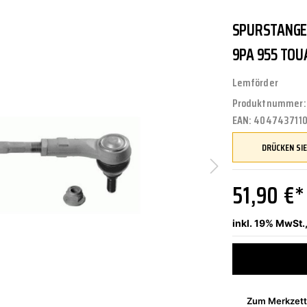
SPURSTANGE 
UNGEN
TUNG
STOSSSTANGEN
FEDERUNG/DÄMPFUNG
ÖLE
CASTROL
9PA 955 TOU
Lemförder
Produktnummer
ETRIEBE
CTRIC
KÜHLUNG
JOM
EAN:
404743711
NIGUNG
ZWEIRAD
MOTUL
51,90 €*
inkl. 19% MwSt.
PETEC
Zum Merkzett