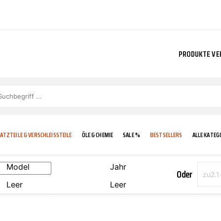
PRODUKTE VE
ATZTEILE & VERSCHLEISSTEILE
ÖLE & CHEMIE
SALE %
BESTSELLERS
ALLE KATEG
Model
Jahr
Oder
Leer
Leer
E
IGKEIT
KÜHLERGRILL
CARCARE
FROSTSCHUTZ
ADDINOL