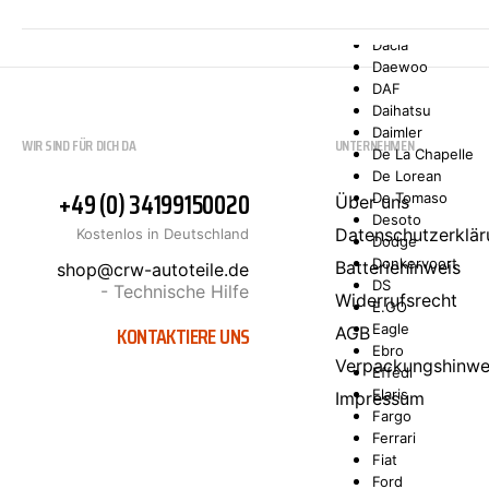
Comarth
Cupra
Dacia
Daewoo
DAF
Daihatsu
Daimler
WIR SIND FÜR DICH DA
UNTERNEHMEN
De La Chapelle
De Lorean
+49 (0) 34199150020
De Tomaso
Über uns
Desoto
Datenschutzerklär
Kostenlos in Deutschland
Dodge
Donkervoort
Batteriehinweis
shop@crw-autoteile.de
DS
- Technische Hilfe
Widerrufsrecht
E.GO
KONTAKTIERE UNS
Eagle
AGB
Ebro
Verpackungshinwe
Effedi
Elaris
Impressum
Fargo
Ferrari
Fiat
Ford