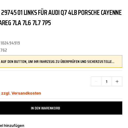
29745 01 LINKS FÜR AUDI Q7 4LB PORSCHE CAYENNE
TRITTBRETTER
KLIMAANLAGE
DR.WACK
REINIGUNGS-/PFLEGEMITTEL
ÜBERROLLBÜGEL
KOMFORTSYSTEME
DUPLI-COLOR
AREG 7LA 7L6 7L7 7P5
:
102494919
LENKUNG
LIQUI MOLY
MOTORTEILE
MANN FILTER
0762
DRÜCKEN SIE AUF DEN BUTTON, UM IHR FAHRZEUG ZU ÜBERPRÜFEN UND SICHERZUSTELLEN, DASS DIESES TEIL KOMPATIBEL IST, BEVOR SIE ES BESTELLEN
ZÜND-/GLÜHANLAGE
NAP CARPARTS
NEOLUX
,
zzgl. Versandkosten
PHILIPS
PRESTO
IN DEN WARENKORB
el hinzufügen