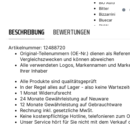
BIO Auto
Bitter
SCT-GERMANY
SONAX
Bizzarrini
Bluecar
BMW
BESCHREIBUNG
BEWERTUNGEN
Bond
Borgward
Brilliance
Artikelnummer:
12488720
Bristol
Original-Teilenummern (OE-Nr.) dienen als Refer
Bugatti
Vergleichszwecken und können abweichen
Buick
Alle verwendeten Logos, Markennamen und Marke
Cadillac
Ihrer Inhaber
Callaway
Carbodies
Alle Produkte sind qualitätsgeprüft
Casalini
In der Regel alles auf Lager - also keine Wartezei
Caterham
1 Monat Widerrufsrecht
CEA3 (Seaz)
24 Monate Gewährleistung auf Neuware
Chatenet
12 Monate Gewährleistung auf Gebrauchtware
Checker
Rechnung inkl. gesetzliche MwSt.
Chevrolet
Keine kostenpflichtige Hotline, telefonieren zum Or
Chrysler
Unser Service hört für Sie nicht mit dem Verkauf 
Citroën