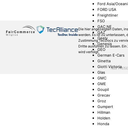
Ford Asia/Oceani
FORD USA
Freightliner
FSO
GAC NE
Die hier angezeigten Daten, in
GAZ
werden. Es ist zu unterlassen,
Geely
Zustimmung TecDocs zu verviel
Genesis
Dritte ausführen zu lassen. Ei
GEO
wird verfolgt.
German E-Cars
Ginetta
Giotti Victoria
* ALLE PREIS
Glas
GMC
GME
Goupil
Grecav
Groz
Gumpert
Hillman
Holden
Honda