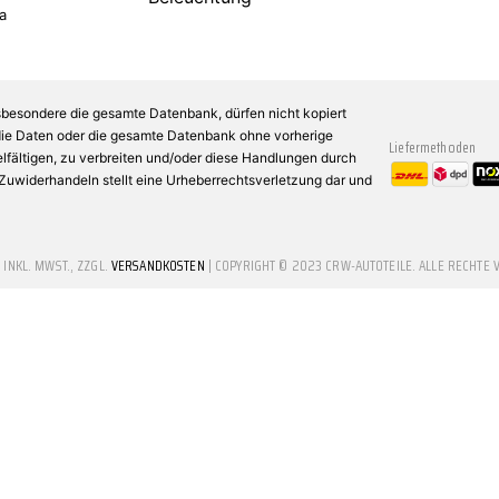
a
sbesondere die gesamte Datenbank, dürfen nicht kopiert
 die Daten oder die gesamte Datenbank ohne vorherige
Liefermethoden
fältigen, zu verbreiten und/oder diese Handlungen durch
n Zuwiderhandeln stellt eine Urheberrechtsverletzung dar und
E INKL. MWST., ZZGL.
VERSANDKOSTEN
| COPYRIGHT © 2023 CRW-AUTOTEILE. ALLE RECHTE 