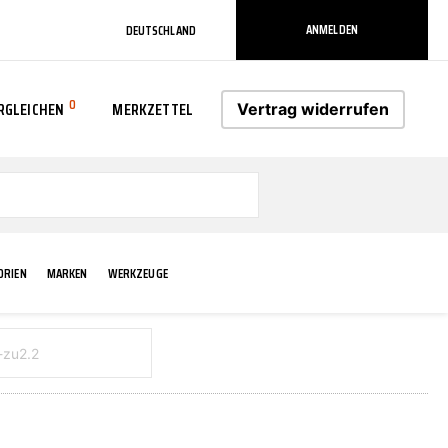
ANMELDEN
DEUTSCHLAND
0
RGLEICHEN
MERKZETTEL
Vertrag widerrufen
0
ORIEN
MARKEN
WERKZEUGE
RADLAUF KOTFLÜGEL
ELEKTRIK
TECHNIK & WARTUNG
AS-PL
RÜCKLEUCHTEN
ACHS-/RADAUFHÄNGUNG
SCHMIERMITTEL/FETTE
ATE
VERBREITERUNG