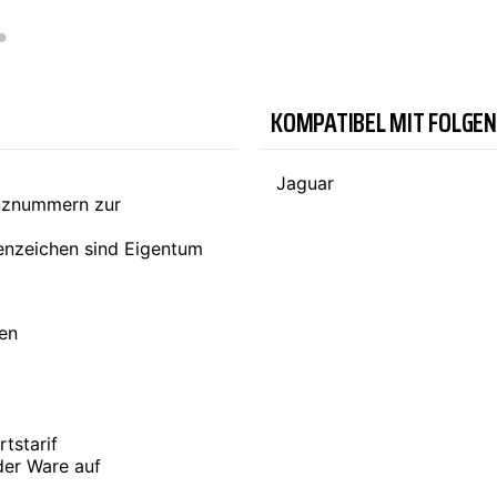
TYC
KOMPATIBEL MIT FOLGE
Jaguar
enznummern zur
nzeichen sind Eigentum
ten
tstarif
der Ware auf