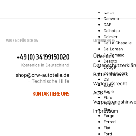
Comarth
Cupra
Dacia
Daewoo
DAF
Daihatsu
Daimler
WIR SIND FÜR DICH DA
UNTERNEHMEN
De La Chapelle
De Lorean
+49 (0) 34199150020
De Tomaso
Über uns
Desoto
Datenschutzerklär
Kostenlos in Deutschland
Dodge
Donkervoort
Batteriehinweis
shop@crw-autoteile.de
DS
- Technische Hilfe
Widerrufsrecht
E.GO
KONTAKTIERE UNS
Eagle
AGB
Ebro
Verpackungshinwe
Effedi
Elaris
Impressum
Fargo
Ferrari
Fiat
Ford