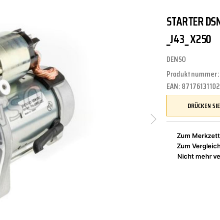
STARTER DSN1
UNGEN
TUNG
STOSSSTANGEN
FEDERUNG/DÄMPFUNG
ÖLE
CASTROL
_J43_ X250
DENSO
Produktnummer
ETRIEBE
CTRIC
KÜHLUNG
JOM
EAN:
8717613110
NIGUNG
ZWEIRAD
MOTUL
Zum Merkzett
Zum Vergleic
Nicht mehr ve
PETEC