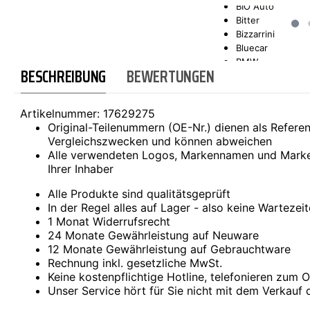
BIO Auto
Bitter
SCT-GERMANY
SONAX
Bizzarrini
Bluecar
BMW
BESCHREIBUNG
BEWERTUNGEN
Bond
Borgward
Brilliance
Artikelnummer:
17629275
Bristol
Original-Teilenummern (OE-Nr.) dienen als Refer
Bugatti
Vergleichszwecken und können abweichen
Buick
Alle verwendeten Logos, Markennamen und Marke
Cadillac
Ihrer Inhaber
Callaway
Carbodies
Alle Produkte sind qualitätsgeprüft
Casalini
In der Regel alles auf Lager - also keine Wartezei
Caterham
1 Monat Widerrufsrecht
CEA3 (Seaz)
24 Monate Gewährleistung auf Neuware
Chatenet
12 Monate Gewährleistung auf Gebrauchtware
Checker
Rechnung inkl. gesetzliche MwSt.
Chevrolet
Keine kostenpflichtige Hotline, telefonieren zum Or
Chrysler
Unser Service hört für Sie nicht mit dem Verkauf 
Citroën