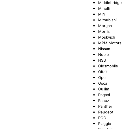
Middlebridge
Minelli
MINI
Mitsubishi
Morgan
Morris
Moskvich
MPM Motors
Nissan
Noble
NSU
Oldsmobile
Oltcit
Opel
Osca
Oullim
Pagani
Panoz
Panther
Peugeot
PGO
Piaggio