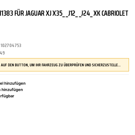
383 FÜR JAGUAR XJ X35_ _J12_ _J24_ XK CABRIOLET
TRITTBRETTER
KLIMAANLAGE
DR.WACK
REINIGUNGS-/PFLEGEMITTEL
ÜBERROLLBÜGEL
KOMFORTSYSTEME
DUPLI-COLOR
:
102704753
LENKUNG
LIQUI MOLY
MOTORTEILE
MANN FILTER
249
DRÜCKEN SIE AUF DEN BUTTON, UM IHR FAHRZEUG ZU ÜBERPRÜFEN UND SICHERZUSTELLEN, DASS DIESES TEIL KOMPATIBEL IST, BEVOR SIE ES BESTELLEN
ZÜND-/GLÜHANLAGE
NAP CARPARTS
NEOLUX
el hinzufügen
h hinzufügen
rfügbar
PHILIPS
PRESTO