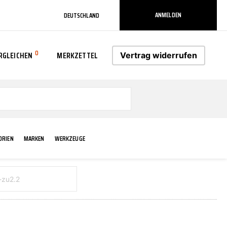
ANMELDEN
DEUTSCHLAND
0
RGLEICHEN
MERKZETTEL
Vertrag widerrufen
0
ORIEN
MARKEN
WERKZEUGE
RADLAUF KOTFLÜGEL
ELEKTRIK
TECHNIK & WARTUNG
AS-PL
RÜCKLEUCHTEN
ACHS-/RADAUFHÄNGUNG
SCHMIERMITTEL/FETTE
ATE
VERBREITERUNG