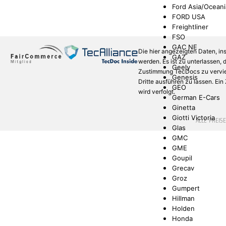
Ford Asia/Oceani
FORD USA
Freightliner
FSO
GAC NE
Die hier angezeigten Daten, in
GAZ
werden. Es ist zu unterlassen,
Geely
Zustimmung TecDocs zu verviel
Genesis
Dritte ausführen zu lassen. Ei
GEO
wird verfolgt.
German E-Cars
Ginetta
Giotti Victoria
* ALLE PREIS
Glas
GMC
GME
Goupil
Grecav
Groz
Gumpert
Hillman
Holden
Honda