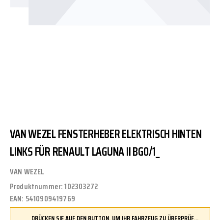
VAN WEZEL FENSTERHEBER ELEKTRISCH HINTEN
LINKS FÜR RENAULT LAGUNA II BG0/1_
VAN WEZEL
Produktnummer:
102303272
EAN:
5410909419769
DRÜCKEN SIE AUF DEN BUTTON, UM IHR FAHRZEUG ZU ÜBERPRÜFEN UND SICHERZUSTELLEN, DASS DIESES TEIL KOMPATIBEL IST, BEVOR SIE ES BESTELLEN