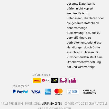
gesamte Datenbank,
dürfen nicht kopiert
werden. Es ist zu
unterlassen, die Daten oder
die gesamte Datenbank
ohne vorherige
Zustimmung TecDocs zu
vervielfältigen, zu
verbreiten und/oder diese
Handlungen durch Dritte
ausführen zu lassen. Ein
Zuwiderhandeln stellt eine
Urheberrechtsverletzung
dar und wird verfolgt.
Liefermethoden
Zahlungsarten
* ALLE PREISE INKL. MWST., ZZGL.
VERSANDKOSTEN
| COPYRIGHT © 2023 CRW-AUTOTEILE.
ALLE RECHTE VORBEHALTEN.