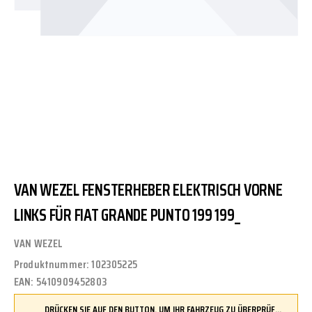
VAN WEZEL FENSTERHEBER ELEKTRISCH VORNE
LINKS FÜR FIAT GRANDE PUNTO 199 199_
VAN WEZEL
Produktnummer:
102305225
EAN:
5410909452803
DRÜCKEN SIE AUF DEN BUTTON, UM IHR FAHRZEUG ZU ÜBERPRÜFEN UND SICHERZUSTELLEN, DASS DIESES TEIL KOMPATIBEL IST, BEVOR SIE ES BESTELLEN