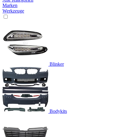
Marken
Werkzeuge
Blinker
Bodykits