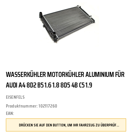
WASSERKÜHLER MOTORKÜHLER ALUMINIUM FÜR
AUDI A4 8D2 B5 1.6 1.8 8D5 4B C5 1.9
EISENFELS
Produktnummer:
102117260
EAN:
DRÜCKEN SIE AUF DEN BUTTON, UM IHR FAHRZEUG ZU ÜBERPRÜFEN UND SICHERZUSTELLEN, DASS DIESES TEIL KOMPATIBEL IST, BEVOR SIE ES BESTELLEN