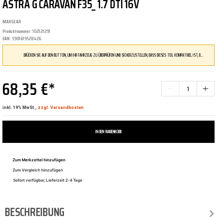
ASTRA G CARAVAN F35_ 1.7 DTI 16V
MAXGEAR
Produktnummer:
102121291
EAN:
5901619528426
DRÜCKEN SIE AUF DEN BUTTON, UM IHR FAHRZEUG ZU ÜBERPRÜFEN UND SICHERZUSTELLEN, DASS DIESES TEIL KOMPATIBEL IST, BEVOR SIE ES BESTELLEN
68,35 €*
inkl. 19% MwSt.,
zzgl. Versandkosten
IN DEN WARENKORB
Zum Merkzettel hinzufügen
Zum Vergleich hinzufügen
Sofort verfügbar, Lieferzeit 2-4 Tage
BESCHREIBUNG