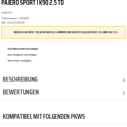
PAJERO SPORT I K90 2.5 TD
EISENFELS
Produktnummer:
101556817
EAN:
4044455206354
DRÜCKEN SIE AUF DEN BUTTON, UM IHR FAHRZEUG ZU ÜBERPRÜFEN UND SICHERZUSTELLEN, DASS DIESES TEIL KOMPATIBEL IST, BEVOR SIE ES BESTELLEN
Zum Merkzettel hinzufügen
Zum Vergleich hinzufügen
Nicht mehr verfügbar
BESCHREIBUNG
BEWERTUNGEN
KOMPATIBEL MIT FOLGENDEN PKWS