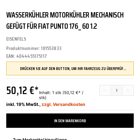
WASSERKÜHLER MOTORKÜHLER MECHANISCH
GEFÜGT FÜR FIAT PUNTO 176_ 60 1.2
EISENFELS
Produktnummer:
101553833
EAN:
4044455175117
DRÜCKEN SIE AUF DEN BUTTON, UM IHR FAHRZEUG ZU ÜBERPRÜFEN UND SICHERZUSTELLEN, DASS DIESES TEIL KOMPATIBEL IST, BEVOR SIE ES BESTELLEN
50,12 €*
Inhalt:
1 stk
(50,12 €* /
stk)
inkl. 19% MwSt.,
zzgl. Versandkosten
IN DEN WARENKORB
Zum Merkzettel hinzufügen