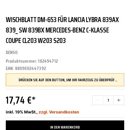
WISCHBLATT DM-653 FÜR LANCIA LYBRA 839AX
839_ SW 839BX MERCEDES-BENZ C-KLASSE
COUPE CL203 W203 S203
DENSO
Produktnummer:
102494712
EAN:
8809002447392
DRÜCKEN SIE AUF DEN BUTTON, UM IHR FAHRZEUG ZU ÜBERPRÜFEN UND SICHERZUSTELLEN, DASS DIESES TEIL KOMPATIBEL IST, BEVOR SIE ES BESTELLEN
17,74 €*
inkl. 19% MwSt.,
zzgl. Versandkosten
IN DEN WARENKORB