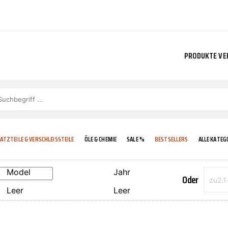
PRODUKTE VE
ATZTEILE & VERSCHLEISSTEILE
ÖLE & CHEMIE
SALE %
BESTSELLERS
ALLE KATEG
Model
Jahr
Oder
Leer
Leer
E
IGKEIT
KÜHLERGRILL
CARCARE
FROSTSCHUTZ
ADDINOL