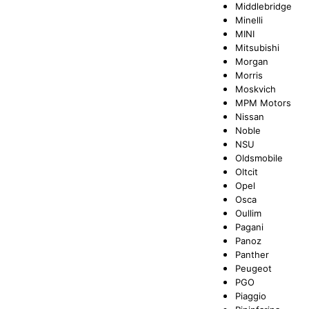
Middlebridge
Minelli
MINI
Mitsubishi
Morgan
Morris
Moskvich
MPM Motors
Nissan
Noble
NSU
Oldsmobile
Oltcit
Opel
Osca
Oullim
Pagani
Panoz
Panther
Peugeot
PGO
Piaggio