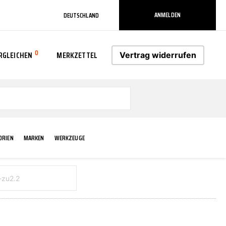
ANMELDEN
DEUTSCHLAND
0
RGLEICHEN
MERKZETTEL
Vertrag widerrufen
0
ORIEN
MARKEN
WERKZEUGE
RADLAUF KOTFLÜGEL
ELEKTRIK
TECHNIK & WARTUNG
AS-PL
RÜCKLEUCHTEN
ACHS-/RADAUFHÄNGUNG
SCHMIERMITTEL/FETTE
ATE
VERBREITERUNG