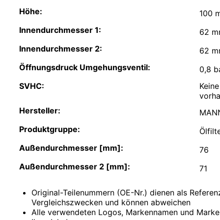
Comarth
Höhe:
Cupra
100 
Dacia
Innendurchmesser 1:
Daewoo
62 
DAF
Innendurchmesser 2:
Daihatsu
62 
Daimler
Öffnungsdruck Umgehungsventil:
0,8 b
De La Chapelle
De Lorean
SVHC:
Kein
De Tomaso
vorha
Desoto
Dodge
Hersteller:
MANN
Donkervoort
Produktgruppe:
DS
Ölfilt
E.GO
Außendurchmesser [mm]:
Eagle
76
Ebro
Außendurchmesser 2 [mm]:
Effedi
71
Elaris
Fargo
Original-Teilenummern (OE-Nr.) dienen als Refere
Ferrari
Vergleichszwecken und können abweichen
Fiat
Alle verwendeten Logos, Markennamen und Marke
Ford