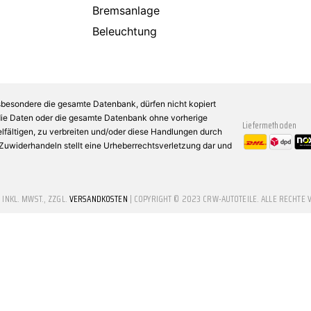
Bremsanlage
Beleuchtung
sbesondere die gesamte Datenbank, dürfen nicht kopiert
 die Daten oder die gesamte Datenbank ohne vorherige
Liefermethoden
fältigen, zu verbreiten und/oder diese Handlungen durch
n Zuwiderhandeln stellt eine Urheberrechtsverletzung dar und
E INKL. MWST., ZZGL.
VERSANDKOSTEN
| COPYRIGHT © 2023 CRW-AUTOTEILE. ALLE RECHTE 