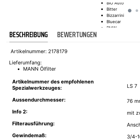
BIO Auto
Bitter
SCT-GERMANY
SONAX
Bizzarrini
Bluecar
BMW
BESCHREIBUNG
BEWERTUNGEN
Bond
Borgward
Brilliance
Artikelnummer:
2178179
Bristol
Bugatti
Lieferumfang:
Buick
MANN Ölfilter
Cadillac
Callaway
Artikelnummer des empfohlenen
Carbodies
LS 7
Spezialwerkzeuges:
Casalini
Caterham
Aussendurchmesser:
76 m
CEA3 (Seaz)
Chatenet
Info 2:
mit z
Checker
Chevrolet
Filterausführung:
Ansch
Chrysler
Citroën
Gewindemaß:
3/4-