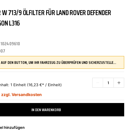
 W 713/9 ÖLFILTER FÜR LAND ROVER DEFENDER
TRITTBRETTER
KLIMAANLAGE
DR.WACK
REINIGUNGS-/PFLEGEMITTEL
ÜBERROLLBÜGEL
KOMFORTSYSTEME
DUPLI-COLOR
ON L316
:
102409610
LENKUNG
LIQUI MOLY
MOTORTEILE
MANN FILTER
007
DRÜCKEN SIE AUF DEN BUTTON, UM IHR FAHRZEUG ZU ÜBERPRÜFEN UND SICHERZUSTELLEN, DASS DIESES TEIL KOMPATIBEL IST, BEVOR SIE ES BESTELLEN
ZÜND-/GLÜHANLAGE
NAP CARPARTS
NEOLUX
nhalt:
1 Einheit
(16,23 €* / Einheit)
,
zzgl. Versandkosten
PHILIPS
PRESTO
IN DEN WARENKORB
el hinzufügen