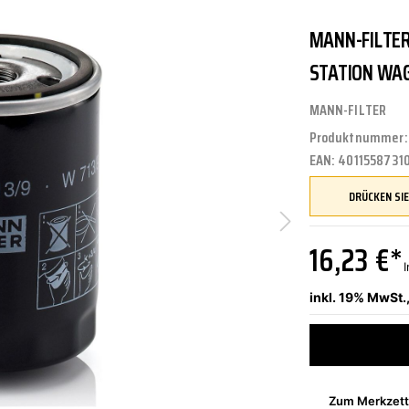
MANN-FILTER
UNGEN
TUNG
STOSSSTANGEN
FEDERUNG/DÄMPFUNG
ÖLE
CASTROL
STATION WAG
MANN-FILTER
Produktnummer
ETRIEBE
CTRIC
KÜHLUNG
JOM
EAN:
4011558731
NIGUNG
ZWEIRAD
MOTUL
16,23 €*
I
inkl. 19% MwSt.
PETEC
Zum Merkzett