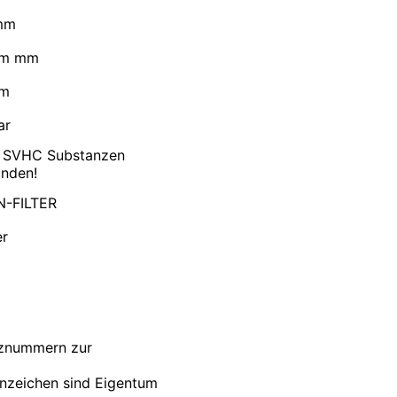
mm
mm mm
mm
ar
e SVHC Substanzen
nden!
-FILTER
er
nznummern zur
nzeichen sind Eigentum