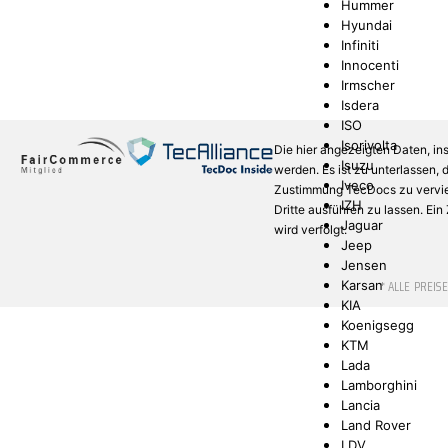
Hummer
Hyundai
Infiniti
Innocenti
Irmscher
Isdera
ISO
Isorivolta
Die hier angezeigten Daten, in
Isuzu
werden. Es ist zu unterlassen,
Iveco
Zustimmung TecDocs zu verviel
IZH
Dritte ausführen zu lassen. Ei
Jaguar
wird verfolgt.
Jeep
Jensen
* ALLE PREIS
Karsan
KIA
Koenigsegg
KTM
Lada
Lamborghini
Lancia
Land Rover
LDV