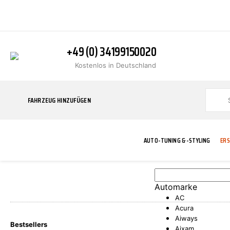
+49 (0) 34199150020
Kostenlos in Deutschland
FAHRZEUG HINZUFÜGEN
AUTO-TUNING & -STYLING
ERS
Automarke
BLINKER
ABGASANLAGE
ADDITIVE
ABAKUS
WERKSTATT
BODYKITS
BREMSANLAG
BREMSFLÜSS
A.B.S.
AC
Acura
Aiways
Bestsellers
Aixam