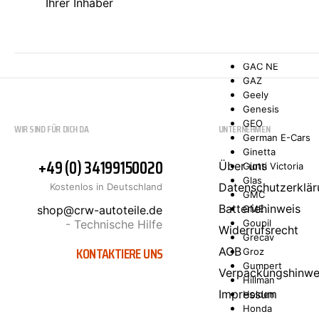
Ihrer Inhaber
Ford Asia/Oceani
FORD USA
Freightliner
FSO
GAC NE
GAZ
Geely
Genesis
GEO
WIR SIND FÜR DICH DA
UNTERNEHMEN
German E-Cars
Ginetta
+49 (0) 34199150020
Über uns
Giotti Victoria
Glas
Datenschutzerklär
Kostenlos in Deutschland
GMC
Batteriehinweis
shop@crw-autoteile.de
GME
- Technische Hilfe
Goupil
Widerrufsrecht
Grecav
KONTAKTIERE UNS
AGB
Groz
Gumpert
Verpackungshinwe
Hillman
Impressum
Holden
Honda