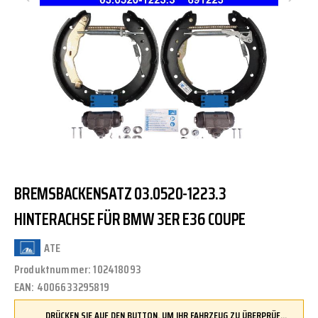
BREMSBACKENSATZ 03.0520-1223.3
HINTERACHSE FÜR BMW 3ER E36 COUPE
ATE
Produktnummer:
102418093
EAN:
4006633295819
DRÜCKEN SIE AUF DEN BUTTON, UM IHR FAHRZEUG ZU ÜBERPRÜFEN UND SICHERZUSTELLEN, DASS DIESES TEIL KOMPATIBEL IST, BEVOR SIE ES BESTELLEN