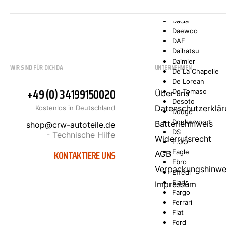
Comarth
Cupra
Dacia
Daewoo
DAF
Daihatsu
Daimler
WIR SIND FÜR DICH DA
UNTERNEHMEN
De La Chapelle
De Lorean
+49 (0) 34199150020
De Tomaso
Über uns
Desoto
Datenschutzerklär
Kostenlos in Deutschland
Dodge
Donkervoort
Batteriehinweis
shop@crw-autoteile.de
DS
- Technische Hilfe
Widerrufsrecht
E.GO
KONTAKTIERE UNS
Eagle
AGB
Ebro
Verpackungshinwe
Effedi
Elaris
Impressum
Fargo
Ferrari
Fiat
Ford