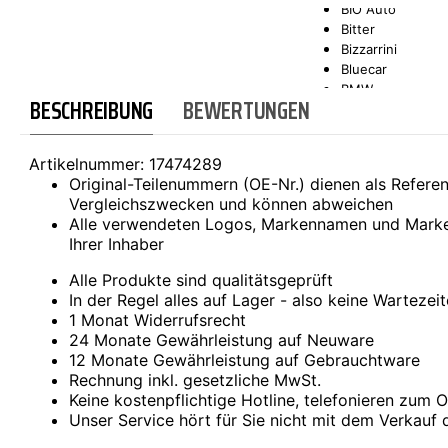
BIO Auto
Bitter
SCT-GERMANY
SONAX
Bizzarrini
Bluecar
BMW
BESCHREIBUNG
BEWERTUNGEN
Bond
Borgward
Brilliance
Artikelnummer:
17474289
Bristol
Original-Teilenummern (OE-Nr.) dienen als Refer
Bugatti
Vergleichszwecken und können abweichen
Buick
Alle verwendeten Logos, Markennamen und Marke
Cadillac
Ihrer Inhaber
Callaway
Carbodies
Alle Produkte sind qualitätsgeprüft
Casalini
In der Regel alles auf Lager - also keine Wartezei
Caterham
1 Monat Widerrufsrecht
CEA3 (Seaz)
24 Monate Gewährleistung auf Neuware
Chatenet
12 Monate Gewährleistung auf Gebrauchtware
Checker
Rechnung inkl. gesetzliche MwSt.
Chevrolet
Keine kostenpflichtige Hotline, telefonieren zum Or
Chrysler
Unser Service hört für Sie nicht mit dem Verkauf 
Citroën