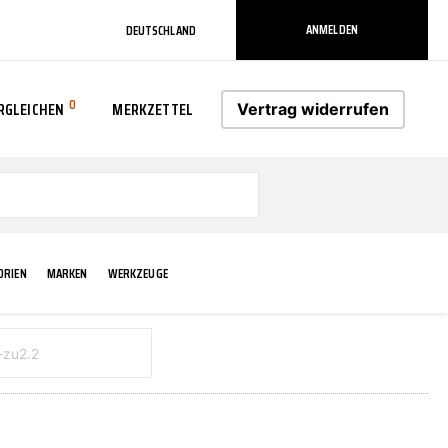
ANMELDEN
DEUTSCHLAND
0
RGLEICHEN
MERKZETTEL
Vertrag widerrufen
0
ORIEN
MARKEN
WERKZEUGE
RADLAUF KOTFLÜGEL
ELEKTRIK
TECHNIK & WARTUNG
AS-PL
RÜCKLEUCHTEN
ACHS-/RADAUFHÄNGUNG
SCHMIERMITTEL/FETTE
ATE
VERBREITERUNG