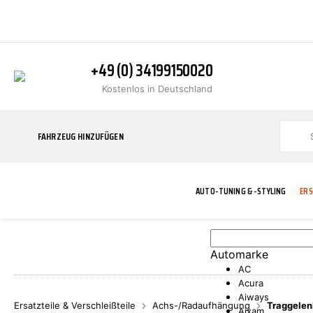
+49 (0) 34199150020
Kostenlos in Deutschland
FAHRZEUG HINZUFÜGEN
AUTO-TUNING & -STYLING
ERS
Automarke
BLINKER
ABGASANLAGE
ADDITIVE
ABAKUS
WERKSTATT
BODYKITS
BREMSANLAG
BREMSFLÜSS
A.B.S.
AC
Acura
Aiways
Ersatzteile & Verschleißteile
Achs-/Radaufhängung
Traggelen
Aixam