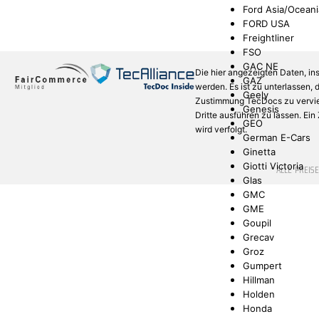
Ford Asia/Oceani
FORD USA
Freightliner
FSO
GAC NE
Die hier angezeigten Daten, in
GAZ
werden. Es ist zu unterlassen,
Geely
Zustimmung TecDocs zu verviel
Genesis
Dritte ausführen zu lassen. Ei
GEO
wird verfolgt.
German E-Cars
Ginetta
Giotti Victoria
* ALLE PREIS
Glas
GMC
GME
Goupil
Grecav
Groz
Gumpert
Hillman
Holden
Honda