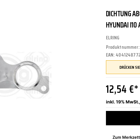
DICHTUNG A
UNGEN
TUNG
STOSSSTANGEN
FEDERUNG/DÄMPFUNG
ÖLE
CASTROL
HYUNDAI I10 
ELRING
Produktnummer
ETRIEBE
CTRIC
KÜHLUNG
JOM
EAN:
404124877
NIGUNG
ZWEIRAD
MOTUL
12,54 €*
inkl. 19% MwSt.
PETEC
Zum Merkzett