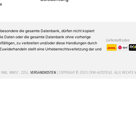
a
sbesondere die gesamte Datenbank, dürfen nicht kopiert
 die Daten oder die gesamte Datenbank ohne vorherige
Liefermethoden
fältigen, zu verbreiten und/oder diese Handlungen durch
n Zuwiderhandeln stellt eine Urheberrechtsverletzung dar und
E INKL. MWST., ZZGL.
VERSANDKOSTEN
| COPYRIGHT © 2023 CRW-AUTOTEILE. ALLE RECHTE 