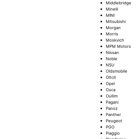
Middlebridge
Minelli
MINI
Mitsubishi
Morgan
Morris
Moskvich
MPM Motors
Nissan
Noble
NSU
Oldsmobile
Oltcit
Opel
Osca
Oullim
Pagani
Panoz
Panther
Peugeot
PGO
Piaggio