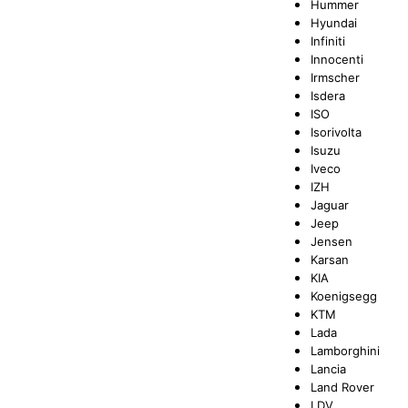
Hummer
Hyundai
Infiniti
Innocenti
Irmscher
Isdera
ISO
Isorivolta
Isuzu
Iveco
IZH
Jaguar
Jeep
Jensen
Karsan
KIA
Koenigsegg
KTM
Lada
Lamborghini
Lancia
Land Rover
LDV