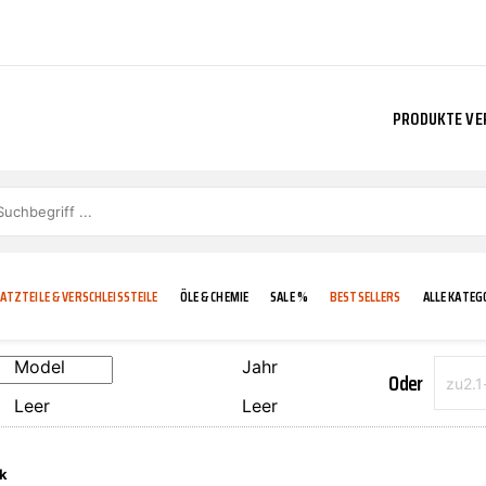
PRODUKTE VE
ATZTEILE & VERSCHLEISSTEILE
ÖLE & CHEMIE
SALE %
BESTSELLERS
ALLE KATEG
Model
Jahr
Oder
Leer
Leer
E
IGKEIT
KÜHLERGRILL
CARCARE
FROSTSCHUTZ
ADDINOL
k