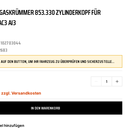
BGASKRÜMMER 853.330 ZYLINDERKOPF FÜR
TRITTBRETTER
KLIMAANLAGE
DR.WACK
REINIGUNGS-/PFLEGEMITTEL
ÜBERROLLBÜGEL
KOMFORTSYSTEME
DUPLI-COLOR
AC3 AI3
:
102703044
LENKUNG
LIQUI MOLY
MOTORTEILE
MANN FILTER
2683
DRÜCKEN SIE AUF DEN BUTTON, UM IHR FAHRZEUG ZU ÜBERPRÜFEN UND SICHERZUSTELLEN, DASS DIESES TEIL KOMPATIBEL IST, BEVOR SIE ES BESTELLEN
ZÜND-/GLÜHANLAGE
NAP CARPARTS
NEOLUX
,
zzgl. Versandkosten
PHILIPS
PRESTO
IN DEN WARENKORB
el hinzufügen