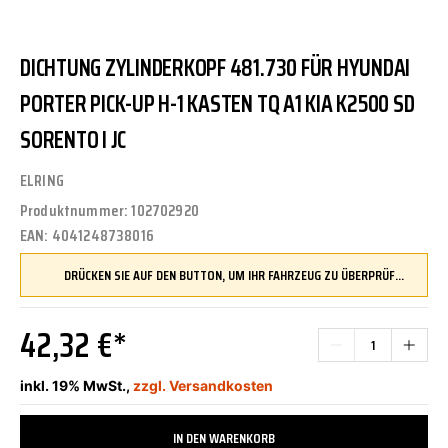
DICHTUNG ZYLINDERKOPF 481.730 FÜR HYUNDAI
PORTER PICK-UP H-1 KASTEN TQ A1 KIA K2500 SD
SORENTO I JC
ELRING
Produktnummer:
102702920
EAN:
4041248738016
DRÜCKEN SIE AUF DEN BUTTON, UM IHR FAHRZEUG ZU ÜBERPRÜFEN UND SICHERZUSTELLEN, DASS DIESES TEIL KOMPATIBEL IST, BEVOR SIE ES BESTELLEN
42,32 €*
inkl. 19% MwSt.,
zzgl. Versandkosten
IN DEN WARENKORB