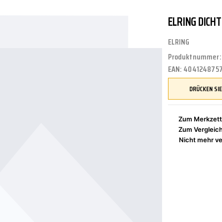
ELRING DICH
UNGEN
TUNG
STOSSSTANGEN
FEDERUNG/DÄMPFUNG
ÖLE
CASTROL
ELRING
Produktnummer
EAN:
4041248757
ETRIEBE
CTRIC
KÜHLUNG
JOM
Zum Merkzett
Zum Vergleic
NIGUNG
ZWEIRAD
MOTUL
Nicht mehr ve
PETEC