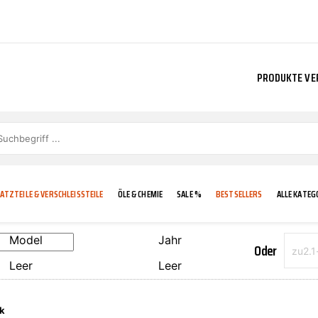
PRODUKTE VE
ATZTEILE & VERSCHLEISSTEILE
ÖLE & CHEMIE
SALE %
BESTSELLERS
ALLE KATEG
Model
Jahr
Oder
Leer
Leer
E
IGKEIT
KÜHLERGRILL
CARCARE
FROSTSCHUTZ
ADDINOL
k