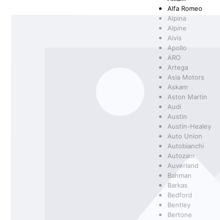
Alfa Romeo
Alpina
SCHEINWERFER
FILTER
BMW
SCHEIBENWASCHANLAGENREINIGER
SPORTFEDER
HEIZUNG/LÜF
KLEBSTOFFE
BOSCH
Alpine
Alvis
Apollo
ARO
Artega
KAROSSERIETEILE
FANFARO
KUPPLUNG/ G
GENERAL ELE
Asia Motors
Askam
Aston Martin
Audi
Austin
Austin-Healey
RAD- / ACHSANTRIEB
MANNOL
SCHEIBENREI
MERCEDES
Auto Union
Autobianchi
Autozam
Auverland
Bahman
OSRAM
PEMCO
Barkas
Bedford
Bentley
Bertone