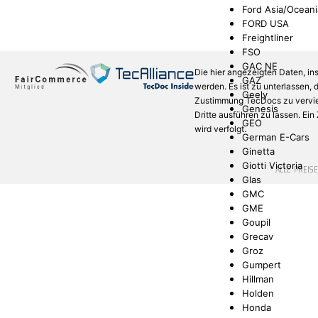
Ford Asia/Oceani
FORD USA
Freightliner
FSO
GAC NE
Die hier angezeigten Daten, in
GAZ
werden. Es ist zu unterlassen,
Geely
Zustimmung TecDocs zu verviel
Genesis
Dritte ausführen zu lassen. Ei
GEO
wird verfolgt.
German E-Cars
Ginetta
Giotti Victoria
* ALLE PREIS
Glas
GMC
GME
Goupil
Grecav
Groz
Gumpert
Hillman
Holden
Honda