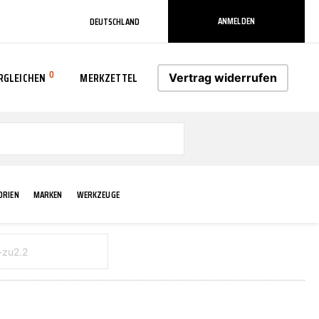
ANMELDEN
DEUTSCHLAND
0
RGLEICHEN
MERKZETTEL
Vertrag widerrufen
0
ORIEN
MARKEN
WERKZEUGE
RADLAUF KOTFLÜGEL
ELEKTRIK
TECHNIK & WARTUNG
AS-PL
RÜCKLEUCHTEN
ACHS-/RADAUFHÄNGUNG
SCHMIERMITTEL/FETTE
ATE
VERBREITERUNG