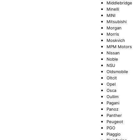
Middlebridge
Minelli
MINI
Mitsubishi
Morgan
Morris
Moskvich
MPM Motors
Nissan
Noble
NSU
Oldsmobile
Oltcit
Opel
Osca
Oullim
Pagani
Panoz
Panther
Peugeot
PGO
Piaggio