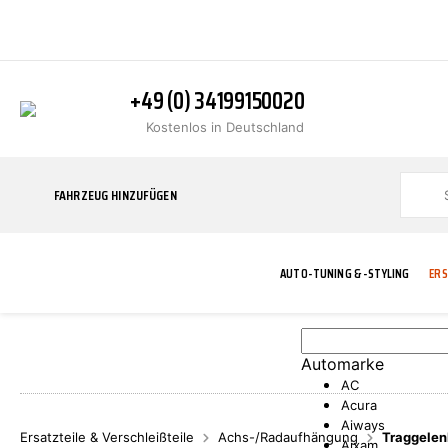
+49 (0) 34199150020
Kostenlos in Deutschland
FAHRZEUG HINZUFÜGEN
AUTO-TUNING & -STYLING
ERS
Automarke
BLINKER
ABGASANLAGE
ADDITIVE
ABAKUS
WERKSTATT
BODYKITS
BREMSANLAG
BREMSFLÜSS
A.B.S.
AC
Acura
Aiways
Ersatzteile & Verschleißteile
Achs-/Radaufhängung
Traggelen
Aixam