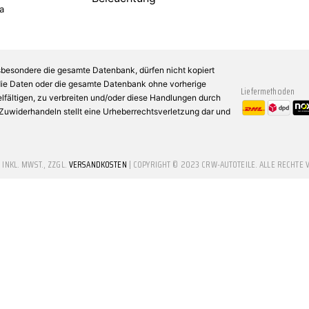
a
sbesondere die gesamte Datenbank, dürfen nicht kopiert
 die Daten oder die gesamte Datenbank ohne vorherige
Liefermethoden
fältigen, zu verbreiten und/oder diese Handlungen durch
n Zuwiderhandeln stellt eine Urheberrechtsverletzung dar und
E INKL. MWST., ZZGL.
VERSANDKOSTEN
| COPYRIGHT © 2023 CRW-AUTOTEILE. ALLE RECHTE 