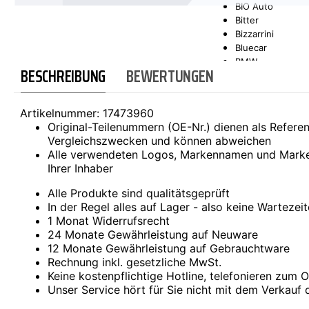
BIO Auto
Bitter
SCT-GERMANY
SONAX
Bizzarrini
Bluecar
BMW
BESCHREIBUNG
BEWERTUNGEN
Bond
Borgward
Brilliance
Artikelnummer:
17473960
Bristol
Original-Teilenummern (OE-Nr.) dienen als Refer
Bugatti
Vergleichszwecken und können abweichen
Buick
Alle verwendeten Logos, Markennamen und Marke
Cadillac
Ihrer Inhaber
Callaway
Carbodies
Alle Produkte sind qualitätsgeprüft
Casalini
In der Regel alles auf Lager - also keine Wartezei
Caterham
1 Monat Widerrufsrecht
CEA3 (Seaz)
24 Monate Gewährleistung auf Neuware
Chatenet
12 Monate Gewährleistung auf Gebrauchtware
Checker
Rechnung inkl. gesetzliche MwSt.
Chevrolet
Keine kostenpflichtige Hotline, telefonieren zum Or
Chrysler
Unser Service hört für Sie nicht mit dem Verkauf 
Citroën