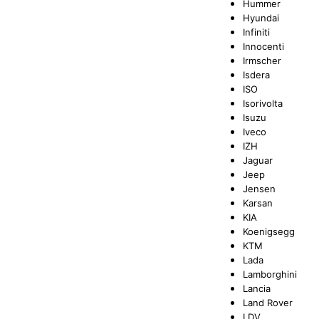
Hummer
Hyundai
Infiniti
Innocenti
Irmscher
Isdera
ISO
Isorivolta
Isuzu
Iveco
IZH
Jaguar
Jeep
Jensen
Karsan
KIA
Koenigsegg
KTM
Lada
Lamborghini
Lancia
Land Rover
LDV