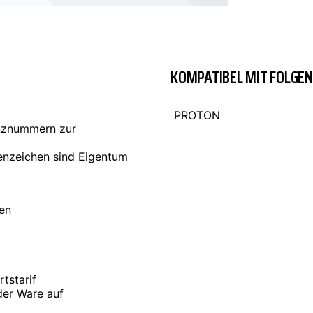
TYC
KOMPATIBEL MIT FOLGE
PROTON
enznummern zur
nzeichen sind Eigentum
ten
tstarif
der Ware auf