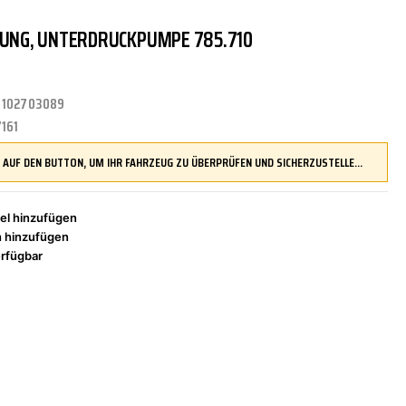
TUNG, UNTERDRUCKPUMPE 785.710
TRITTBRETTER
KLIMAANLAGE
DR.WACK
REINIGUNGS-/PFLEGEMITTEL
ÜBERROLLBÜGEL
KOMFORTSYSTEME
DUPLI-COLOR
:
102703089
161
LENKUNG
LIQUI MOLY
MOTORTEILE
MANN FILTER
DRÜCKEN SIE AUF DEN BUTTON, UM IHR FAHRZEUG ZU ÜBERPRÜFEN UND SICHERZUSTELLEN, DASS DIESES TEIL KOMPATIBEL IST, BEVOR SIE ES BESTELLEN
el hinzufügen
h hinzufügen
ZÜND-/GLÜHANLAGE
NAP CARPARTS
NEOLUX
rfügbar
PHILIPS
PRESTO