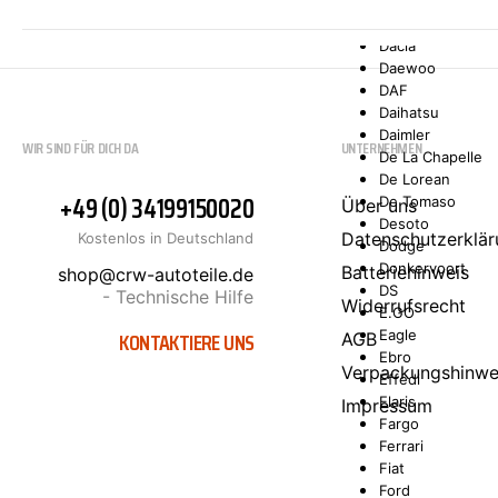
Comarth
Cupra
Dacia
Daewoo
DAF
Daihatsu
Daimler
WIR SIND FÜR DICH DA
UNTERNEHMEN
De La Chapelle
De Lorean
+49 (0) 34199150020
De Tomaso
Über uns
Desoto
Datenschutzerklär
Kostenlos in Deutschland
Dodge
Donkervoort
Batteriehinweis
shop@crw-autoteile.de
DS
- Technische Hilfe
Widerrufsrecht
E.GO
KONTAKTIERE UNS
Eagle
AGB
Ebro
Verpackungshinwe
Effedi
Elaris
Impressum
Fargo
Ferrari
Fiat
Ford