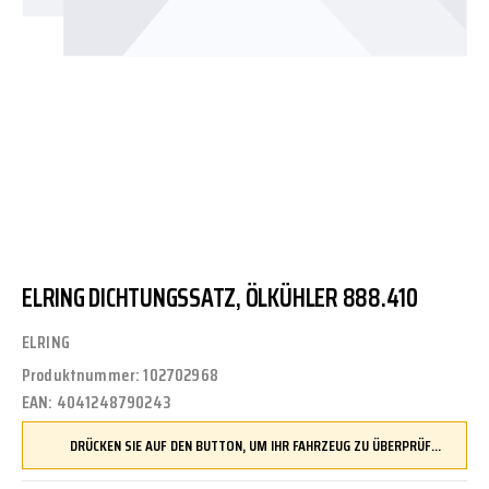
ELRING DICHTUNGSSATZ, ÖLKÜHLER 888.410
ELRING
Produktnummer:
102702968
EAN:
4041248790243
DRÜCKEN SIE AUF DEN BUTTON, UM IHR FAHRZEUG ZU ÜBERPRÜFEN UND SICHERZUSTELLEN, DASS DIESES TEIL KOMPATIBEL IST, BEVOR SIE ES BESTELLEN