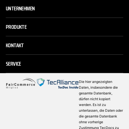
UNTERNEHMEN
PRODUKTE
KONTAKT
SERVICE
Die hier angezeigten
Daten, insbesondere die
gesamte Datenbank,
dürfen nicht kopiert
werden. Es ist zu
unterlassen, die Daten oder
die gesamte Datenbank
ohne vorherige
Zustimmung TecDocs zu