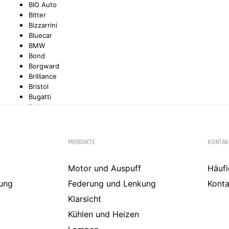
BIO Auto
Bitter
TYC
Bizzarrini
Bluecar
BMW
Bond
Borgward
Brilliance
Bristol
Bugatti
Buick
Cadillac
Callaway
Carbodies
PRODUKTE
KONTAK
Casalini
Caterham
Motor und Auspuff
Häufi
CEA3 (Seaz)
Chatenet
ung
Federung und Lenkung
Konta
Checker
Klarsicht
Chevrolet
Chrysler
Kühlen und Heizen
Citroën