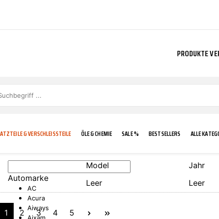
PRODUKTE VE
ATZTEILE & VERSCHLEISSTEILE
ÖLE & CHEMIE
SALE %
BESTSELLERS
ALLE KATEG
Model
Jahr
Automarke
Leer
Leer
E
IGKEIT
KÜHLERGRILL
CARCARE
FROSTSCHUTZ
ADDINOL
AC
Acura
Aiways
1
2
3
4
5
Aixam