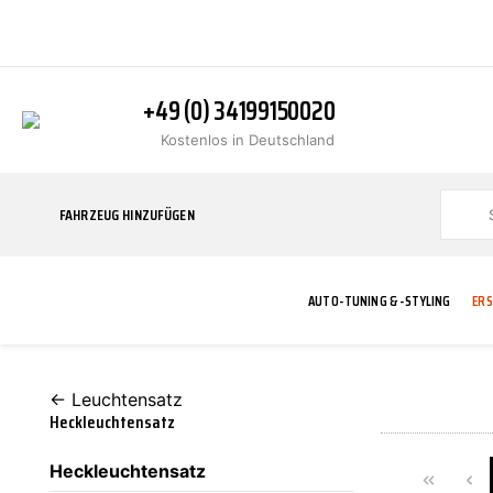
+49 (0) 34199150020
Kostenlos in Deutschland
FAHRZEUG HINZUFÜGEN
AUTO-TUNING & -STYLING
ERS
← Leuchtensatz
BLINKER
ABGASANLAGE
ADDITIVE
ABAKUS
WERKSTATT
BODYKITS
BREMSANLAG
BREMSFLÜSS
A.B.S.
Heckleuchtensatz
Heckleuchtensatz