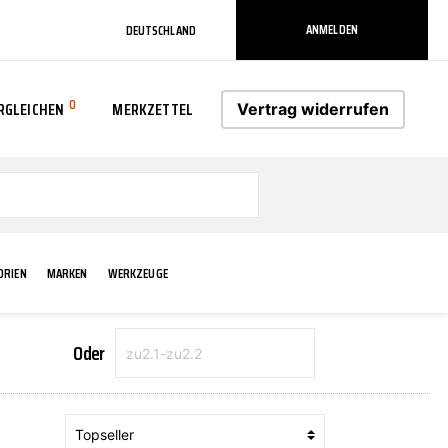
ANMELDEN
DEUTSCHLAND
0
RGLEICHEN
MERKZETTEL
Vertrag widerrufen
0
ORIEN
MARKEN
WERKZEUGE
Oder
RADLAUF KOTFLÜGEL
ELEKTRIK
TECHNIK & WARTUNG
AS-PL
RÜCKLEUCHTEN
ACHS-/RADAUFHÄNGUNG
SCHMIERMITTEL/FETTE
ATE
VERBREITERUNG