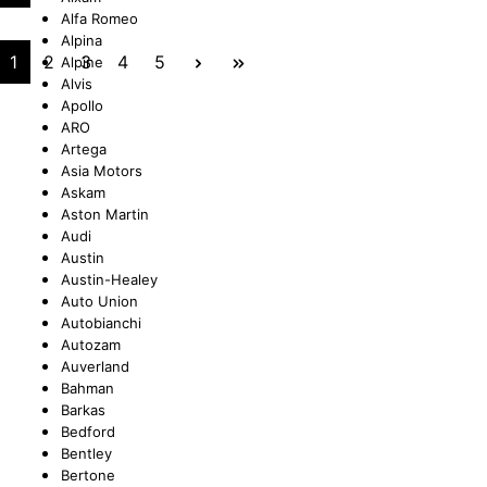
Alfa Romeo
Alpina
UNGEN
TUNG
STOSSSTANGEN
FEDERUNG/DÄMPFUNG
ÖLE
CASTROL
1
2
3
4
5
Alpine
Alvis
Apollo
ARO
Artega
ETRIEBE
CTRIC
KÜHLUNG
JOM
Asia Motors
Askam
Aston Martin
Audi
Austin
Austin-Healey
NIGUNG
ZWEIRAD
MOTUL
Auto Union
Autobianchi
Autozam
Auverland
Bahman
PETEC
Barkas
Bedford
Bentley
Bertone