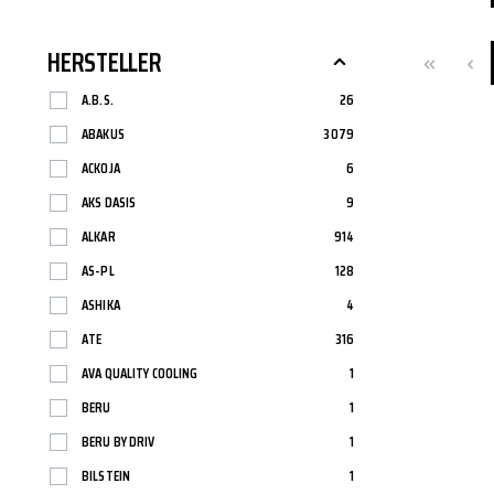
SCHEINWERFER
FILTER
BMW
SCHEIBENWASCHANLAGENREINIGER
SPORTFEDER
HEIZUNG/LÜF
KLEBSTOFFE
BOSCH
HERSTELLER
A.B.S.
26
ABAKUS
3079
ACKOJA
6
KAROSSERIETEILE
FANFARO
KUPPLUNG/ G
GENERAL ELE
AKS DASIS
9
ALKAR
914
AS-PL
128
RAD- / ACHSANTRIEB
MANNOL
SCHEIBENREI
MERCEDES
ASHIKA
4
ATE
316
AVA QUALITY COOLING
1
BERU
1
OSRAM
PEMCO
BERU BY DRIV
1
BILSTEIN
1