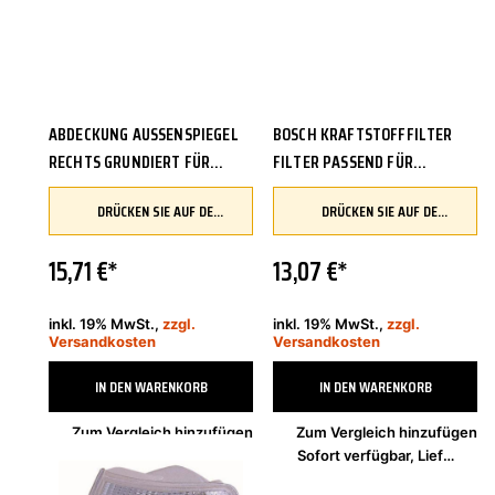
ABDECKUNG AUSSENSPIEGEL R
BOSCH KRAFTSTOFFFILTER
ECHTS GRUNDIERT FÜR N
FILTER PASSEND FÜR
ISSAN QASHQAI +2 I J10 JJ10
MERCEDES-BENZ E-KLASSE T-
DRÜCKEN SIE AUF DEN BUTTON, UM IHR FAHRZEUG ZU ÜBERPRÜFEN UND SICHERZUSTELLEN, DASS DIESES TEIL KOMPATIBEL IST, BEVOR SIE ES BESTELLEN
DRÜCKEN SIE AUF DEN BUTTON, UM IHR FAHRZEUG ZU ÜBERPRÜFEN UND SICHERZUSTELLEN, DASS DIESES TEIL KOMPATIBEL IST, BEVOR SIE ES BESTELLEN
MODEL
15,71 €*
13,07 €*
inkl. 19% MwSt.,
zzgl.
inkl. 19% MwSt.,
zzgl.
Versandkosten
Versandkosten
IN DEN WARENKORB
IN DEN WARENKORB
Zum Vergleich hinzufügen
Zum Vergleich hinzufügen
Sofort verfügbar, Lieferzeit 2-4 Tage
Sofort verfügbar, Lieferzeit 2-4 Tage