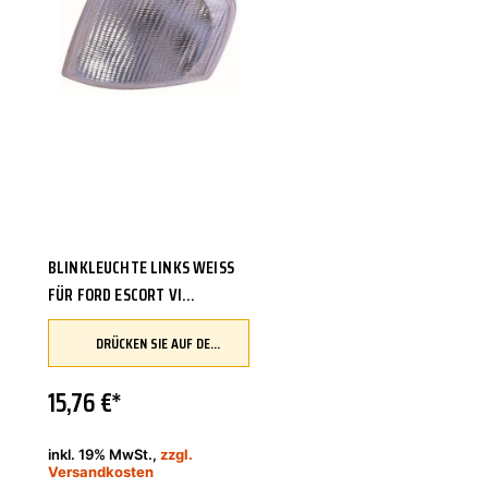
EISENFELS
BLINKLEUCHTE LINKS WEISS F
ÜR FORD ESCORT VI S
TUFENHECK GAL ANL AAL A
DRÜCKEN SIE AUF DEN BUTTON, UM IHR FAHRZEUG ZU ÜBERPRÜFEN UND SICHERZUSTELLEN, DASS DIESES TEIL KOMPATIBEL IST, BEVOR SIE ES BESTELLEN
BL ALL
15,76 €*
inkl. 19% MwSt.,
zzgl.
Versandkosten