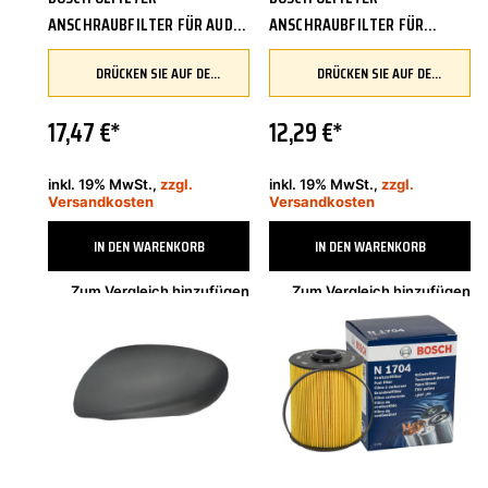
ANSCHRAUBFILTER FÜR AUDI
ANSCHRAUBFILTER FÜR
A6 AVANT VW PASSAT
SUZUKI SWIFT IV SPLASH
DRÜCKEN SIE AUF DEN BUTTON, UM IHR FAHRZEUG ZU ÜBERPRÜFEN UND SICHERZUSTELLEN, DASS DIESES TEIL KOMPATIBEL IST, BEVOR SIE ES BESTELLEN
DRÜCKEN SIE AUF DEN BUTTON, UM IHR FAHRZEUG ZU ÜBERPRÜFEN UND SICHERZUSTELLEN, DASS DIESES TEIL KOMPATIBEL IST, BEVOR SIE ES BESTELLEN
VARIANT 0 451 103 313
ALTO 0 986 452 058
17,47 €*
12,29 €*
inkl. 19% MwSt.,
zzgl.
inkl. 19% MwSt.,
zzgl.
Versandkosten
Versandkosten
IN DEN WARENKORB
IN DEN WARENKORB
Zum Vergleich hinzufügen
Zum Vergleich hinzufügen
Sofort verfügbar, Lieferzeit 2-4 Tage
Sofort verfügbar, Lieferzeit 2-4 Tage
EISENFELS
BOSCH