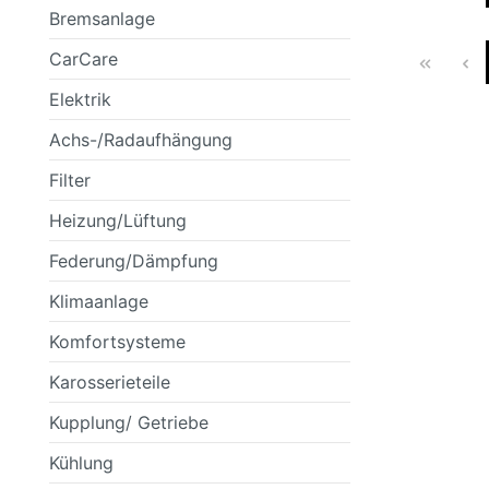
Bremsanlage
SCHEINWERFER
FILTER
BMW
SCHEIBENWASCHANLAGENREINIGER
SPORTFEDER
HEIZUNG/LÜF
KLEBSTOFFE
BOSCH
CarCare
Elektrik
Achs-/Radaufhängung
KAROSSERIETEILE
FANFARO
KUPPLUNG/ G
GENERAL ELE
Filter
Heizung/Lüftung
Federung/Dämpfung
RAD- / ACHSANTRIEB
MANNOL
SCHEIBENREI
MERCEDES
Klimaanlage
Komfortsysteme
Karosserieteile
OSRAM
PEMCO
Kupplung/ Getriebe
Kühlung