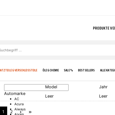
PRODUKTE VE
ATZTEILE & VERSCHLEISSTEILE
ÖLE & CHEMIE
SALE %
BESTSELLERS
ALLE KATEG
Model
Jahr
Automarke
Leer
Leer
E
IGKEIT
KÜHLERGRILL
CARCARE
FROSTSCHUTZ
ADDINOL
AC
Acura
Aiways
1
2
Aixam