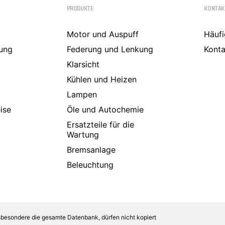
Comarth
PRODUKTE
KONTAK
Cupra
Dacia
Daewoo
Motor und Auspuff
Häufi
DAF
ung
Federung und Lenkung
Konta
Daihatsu
Daimler
Klarsicht
De La Chapelle
Kühlen und Heizen
De Lorean
De Tomaso
Lampen
Desoto
ise
Öle und Autochemie
Dodge
Donkervoort
Ersatzteile für die
DS
Wartung
E.GO
Bremsanlage
Eagle
Ebro
Beleuchtung
Effedi
Elaris
Fargo
Ferrari
Fiat
sbesondere die gesamte Datenbank, dürfen nicht kopiert
Ford