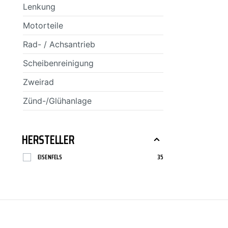
Lenkung
SCT-GERMANY
SONAX
Motorteile
Rad- / Achsantrieb
Scheibenreinigung
Zweirad
Zünd-/Glühanlage
HERSTELLER
EISENFELS
35