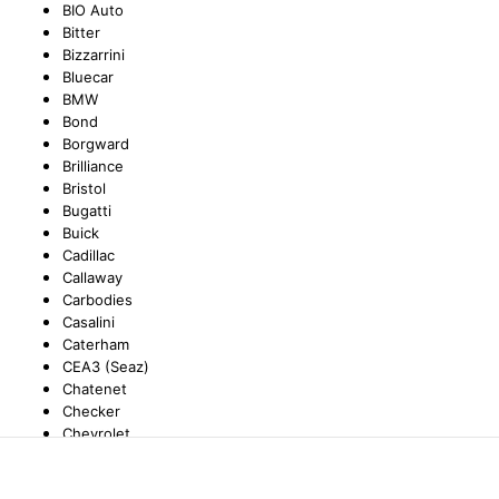
BIO Auto
Bitter
TYC
Bizzarrini
Bluecar
BMW
Bond
Borgward
Brilliance
Bristol
Bugatti
Buick
Cadillac
Callaway
Carbodies
Casalini
Caterham
CEA3 (Seaz)
Chatenet
Checker
Chevrolet
Chrysler
Citroën