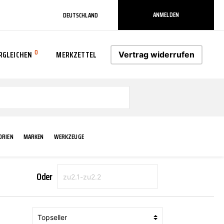
ANMELDEN
DEUTSCHLAND
0
RGLEICHEN
MERKZETTEL
Vertrag widerrufen
0
ORIEN
MARKEN
WERKZEUGE
Oder
RADLAUF KOTFLÜGEL
ELEKTRIK
TECHNIK & WARTUNG
AS-PL
RÜCKLEUCHTEN
ACHS-/RADAUFHÄNGUNG
SCHMIERMITTEL/FETTE
ATE
VERBREITERUNG