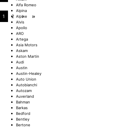
Alfa Romeo
Alpina
UNGEN
TUNG
STOSSSTANGEN
FEDERUNG/DÄMPFUNG
ÖLE
CASTROL
1
2
Alpine
Alvis
Apollo
ARO
Artega
ETRIEBE
CTRIC
KÜHLUNG
JOM
Asia Motors
Askam
Aston Martin
Audi
Austin
Austin-Healey
NIGUNG
ZWEIRAD
MOTUL
Auto Union
Autobianchi
Autozam
Auverland
Bahman
PETEC
Barkas
Bedford
Bentley
Bertone