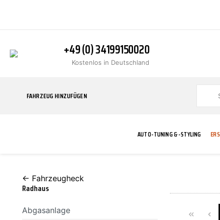
+49 (0) 34199150020
Kostenlos in Deutschland
FAHRZEUG HINZUFÜGEN
AUTO-TUNING & -STYLING
ERS
← Fahrzeugheck
BLINKER
ABGASANLAGE
ADDITIVE
ABAKUS
WERKSTATT
BODYKITS
BREMSANLAG
BREMSFLÜSS
A.B.S.
Radhaus
Abgasanlage