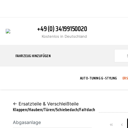
+49 (0) 34199150020
Kostenlos in Deutschland
FAHRZEUG HINZUFÜGEN
AUTO-TUNING & -STYLING
ERS
← Ersatzteile & Verschleißteile
BLINKER
ABGASANLAGE
ADDITIVE
ABAKUS
WERKSTATT
BODYKITS
BREMSANLAG
BREMSFLÜSS
A.B.S.
Klappen/Hauben/Türen/Schiebedach/Faltdach
Abgasanlage