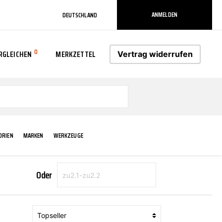
ANMELDEN
DEUTSCHLAND
0
RGLEICHEN
MERKZETTEL
Vertrag widerrufen
0
ORIEN
MARKEN
WERKZEUGE
Oder
RADLAUF KOTFLÜGEL
ELEKTRIK
TECHNIK & WARTUNG
AS-PL
RÜCKLEUCHTEN
ACHS-/RADAUFHÄNGUNG
SCHMIERMITTEL/FETTE
ATE
VERBREITERUNG