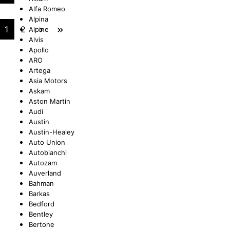
Alfa Romeo
Alpina
UNGEN
TUNG
STOSSSTANGEN
FEDERUNG/DÄMPFUNG
ÖLE
CASTROL
1
2
Alpine
Alvis
Apollo
ARO
Artega
ETRIEBE
CTRIC
KÜHLUNG
JOM
Asia Motors
Askam
Aston Martin
Audi
Austin
Austin-Healey
NIGUNG
ZWEIRAD
MOTUL
Auto Union
Autobianchi
Autozam
Auverland
Bahman
PETEC
Barkas
Bedford
Bentley
Bertone