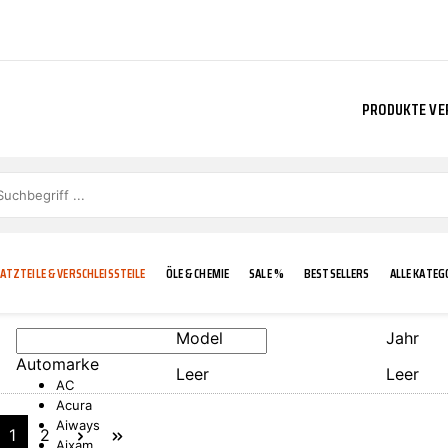
PRODUKTE VE
ATZTEILE & VERSCHLEISSTEILE
ÖLE & CHEMIE
SALE %
BESTSELLERS
ALLE KATEG
Model
Jahr
Automarke
Leer
Leer
E
IGKEIT
KÜHLERGRILL
CARCARE
FROSTSCHUTZ
ADDINOL
AC
Acura
Aiways
1
2
Aixam