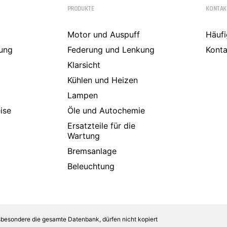
Comarth
PRODUKTE
KONTAK
Cupra
Dacia
Daewoo
Motor und Auspuff
Häufi
DAF
ung
Federung und Lenkung
Konta
Daihatsu
Daimler
Klarsicht
De La Chapelle
Kühlen und Heizen
De Lorean
De Tomaso
Lampen
Desoto
ise
Öle und Autochemie
Dodge
Donkervoort
Ersatzteile für die
DS
Wartung
E.GO
Bremsanlage
Eagle
Ebro
Beleuchtung
Effedi
Elaris
Fargo
Ferrari
Fiat
sbesondere die gesamte Datenbank, dürfen nicht kopiert
Ford