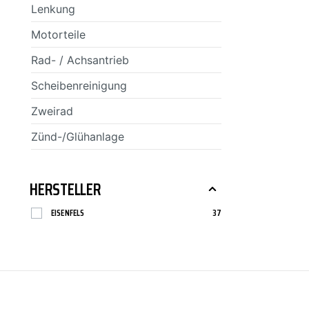
Lenkung
SCT-GERMANY
SONAX
Motorteile
Rad- / Achsantrieb
Scheibenreinigung
Zweirad
Zünd-/Glühanlage
HERSTELLER
EISENFELS
37