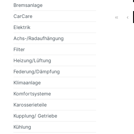
Bremsanlage
SCHEINWERFER
FILTER
BMW
SCHEIBENWASCHANLAGENREINIGER
SPORTFEDER
HEIZUNG/LÜF
KLEBSTOFFE
BOSCH
CarCare
Elektrik
Achs-/Radaufhängung
KAROSSERIETEILE
FANFARO
KUPPLUNG/ G
GENERAL ELE
Filter
Heizung/Lüftung
Federung/Dämpfung
RAD- / ACHSANTRIEB
MANNOL
SCHEIBENREI
MERCEDES
Klimaanlage
Komfortsysteme
Karosserieteile
OSRAM
PEMCO
Kupplung/ Getriebe
Kühlung