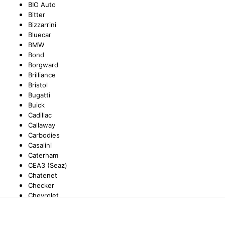
BIO Auto
Bitter
TYC
Bizzarrini
Bluecar
BMW
Bond
Borgward
Brilliance
Bristol
Bugatti
Buick
Cadillac
Callaway
Carbodies
Casalini
Caterham
CEA3 (Seaz)
Chatenet
Checker
Chevrolet
Chrysler
Citroën