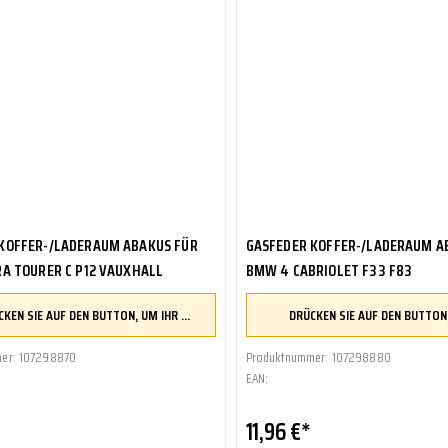
Comarth
Cupra
Dacia
Daewoo
DAF
Daihatsu
Daimler
De La Chapelle
De Lorean
De Tomaso
Desoto
Dodge
Donkervoort
KOFFER-/LADERAUM ABAKUS FÜR
GASFEDER KOFFER-/LADERAUM A
DS
RA TOURER C P12 VAUXHALL
BMW 4 CABRIOLET F33 F83
E.GO
Eagle
DRÜCKEN SIE AUF DEN BUTTON, UM IHR FAHRZEUG ZU ÜBERPRÜFEN UND SICHERZUSTELLEN, DASS DIESES TEIL KOMPATIBEL IST, BEVOR SIE ES BESTELLEN
Ebro
Effedi
er: 107298870
Produktnummer: 107298880
Elaris
EAN:
Fargo
Ferrari
Fiat
11,96 €*
Ford