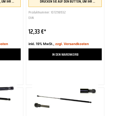
DRÜCKEN SIE AUF DEN BUTTON, UM IHR FAHRZEUG ZU ÜBERPRÜFEN UND SICHERZUSTELLEN, DASS DIESES TEIL KOMPATIBEL IST, BEVOR SIE ES BESTELLEN
DRÜCKEN SIE AUF DEN BUTTON, UM IHR FAHRZEUG ZU ÜBERPRÜFEN UND SICHERZUSTELLEN, DASS DIESES TEIL KOMPATIBEL IST, BEVOR SIE ES BESTELLEN
Produktnummer: 107298932
EAN:
12,33 €*
osten
inkl. 19% MwSt.,
zzgl. Versandkosten
IN DEN WARENKORB
Zum Merkzettel hinzufügen
Zum Vergleich hinzufügen
2-4 Tage
Sofort verfügbar, Lieferzeit 2-4 Tage
ABAKUS