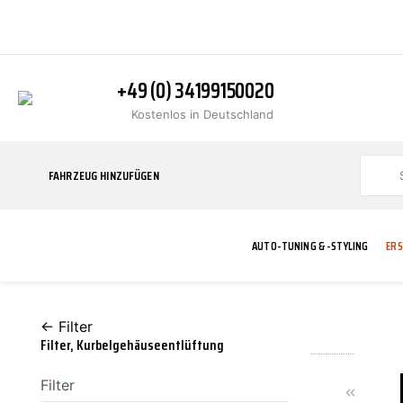
+49 (0) 34199150020
Kostenlos in Deutschland
FAHRZEUG HINZUFÜGEN
AUTO-TUNING & -STYLING
ERS
← Filter
BLINKER
ABGASANLAGE
ADDITIVE
ABAKUS
WERKSTATT
BODYKITS
BREMSANLAG
BREMSFLÜSS
A.B.S.
Filter, Kurbelgehäuseentlüftung
Filter