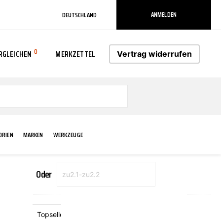
ANMELDEN
DEUTSCHLAND
0
RGLEICHEN
MERKZETTEL
Vertrag widerrufen
0
ORIEN
MARKEN
WERKZEUGE
Oder
RADLAUF KOTFLÜGEL
ELEKTRIK
TECHNIK & WARTUNG
AS-PL
RÜCKLEUCHTEN
ACHS-/RADAUFHÄNGUNG
SCHMIERMITTEL/FETTE
ATE
VERBREITERUNG