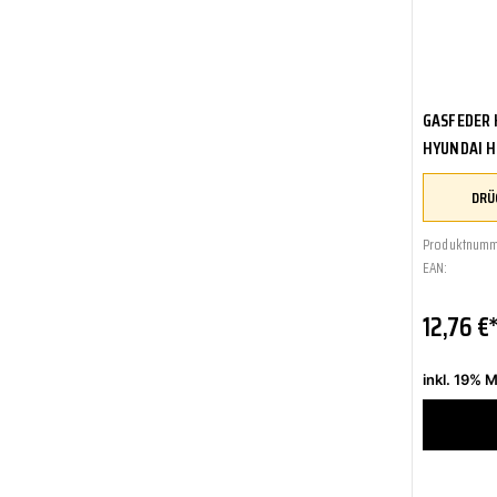
GASFEDER 
HYUNDAI H
Produktnumm
EAN:
12,76 €
inkl. 19% 
Zum Me