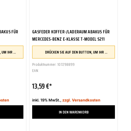
BAKUS FÜR
GASFEDER KOFFER-/LADERAUM ABAKUS FÜR
MERCEDES-BENZ E-KLASSE T-MODEL S211
DRÜCKEN SIE AUF DEN BUTTON, UM IHR FAHRZEUG ZU ÜBERPRÜFEN UND SICHERZUSTELLEN, DASS DIESES TEIL KOMPATIBEL IST, BEVOR SIE ES BESTELLEN
DRÜCKEN SIE AUF DEN BUTTON, UM IHR FAHRZEUG ZU ÜBERPRÜFEN UND SICHERZUSTELLEN, DASS DIESES TEIL KOMPATIBEL IST, BEVOR SIE ES BESTELLEN
Produktnummer: 107298899
EAN:
13,59 €*
osten
inkl. 19% MwSt.,
zzgl. Versandkosten
IN DEN WARENKORB
Zum Merkzettel hinzufügen