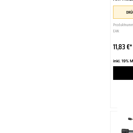
Produktnumm
EAN:
11,83 €*
inkl. 19% 
Zum Me
Zum Ve
Sofort 