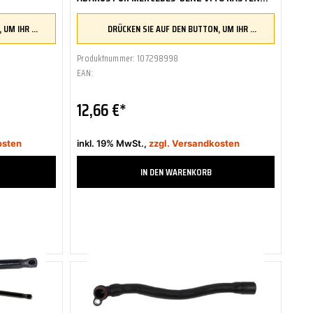
638
DRÜCKEN SIE AUF DEN BUTTON, UM IHR FAHRZEUG ZU ÜBERPRÜFEN UND SICHERZUSTELLEN, DASS DIESES TEIL KOMPATIBEL IST, BEVOR SIE ES BESTELLEN
DRÜCKEN SIE AUF DEN BUTTON, UM IHR FAHRZEUG ZU ÜBERPRÜFEN UND SICHERZUSTELLEN, DASS DIESES TEIL KOMPATIBEL IST, BEVOR SIE ES BESTELLEN
Produktnummer: 107298998
EAN:
12,66 €*
osten
inkl. 19% MwSt.,
zzgl. Versandkosten
IN DEN WARENKORB
Zum Merkzettel hinzufügen
Zum Vergleich hinzufügen
2-4 Tage
Sofort verfügbar, Lieferzeit 2-4 Tage
ABAKUS