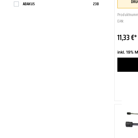
ABAKUS
238
SCT-GERMANY
SONAX
Produktnumm
EAN:
11,33 €*
inkl. 19% 
Zum Me
Zum Ve
Sofort 