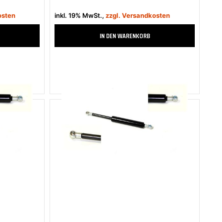
osten
inkl. 19% MwSt.,
zzgl. Versandkosten
IN DEN WARENKORB
Zum Merkzettel hinzufügen
Zum Vergleich hinzufügen
2-4 Tage
Sofort verfügbar, Lieferzeit 2-4 Tage
ABAKUS