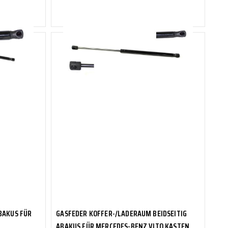
Zum Vergleich hinzufügen
2-4 Tage
Sofort verfügbar, Lieferzeit 2-4 Tage
ABAKUS
BAKUS FÜR
GASFEDER KOFFER-/LADERAUM BEIDSEITIG
ABAKUS FÜR MERCEDES-BENZ VITO KASTEN