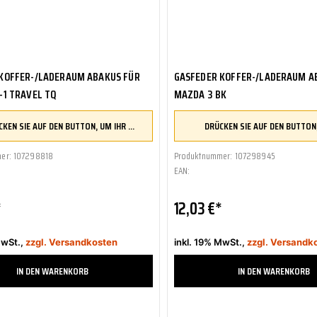
Hummer
Hyundai
Infiniti
Innocenti
Irmscher
KOFFER-/LADERAUM ABAKUS FÜR
GASFEDER KOFFER-/LADERAUM A
Isdera
ISO
-1 TRAVEL TQ
MAZDA 3 BK
Isorivolta
Isuzu
DRÜCKEN SIE AUF DEN BUTTON, UM IHR FAHRZEUG ZU ÜBERPRÜFEN UND SICHERZUSTELLEN, DASS DIESES TEIL KOMPATIBEL IST, BEVOR SIE ES BESTELLEN
Iveco
IZH
er: 107298818
Produktnummer: 107298945
Jaguar
EAN:
Jeep
Jensen
*
12,03 €*
Karsan
KIA
Koenigsegg
MwSt.,
zzgl. Versandkosten
inkl. 19% MwSt.,
zzgl. Versandk
KTM
Lada
IN DEN WARENKORB
IN DEN WARENKORB
Lamborghini
Lancia
Land Rover
rkzettel hinzufügen
Zum Merkzettel hinzufügen
LDV