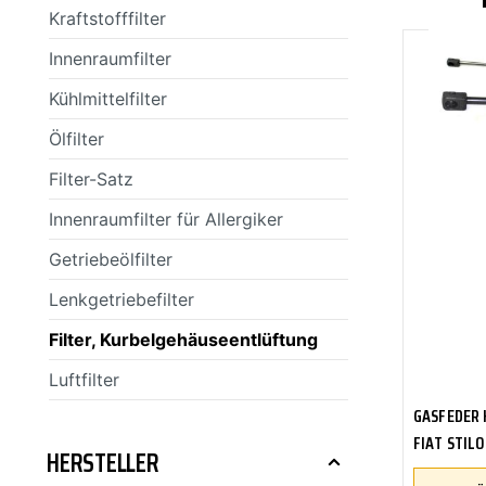
Kraftstofffilter
SCHEINWERFER
FILTER
BMW
SCHEIBENWASCHANLAGENREINIGER
SPORTFEDER
HEIZUNG/LÜF
KLEBSTOFFE
BOSCH
Innenraumfilter
Kühlmittelfilter
Ölfilter
KAROSSERIETEILE
FANFARO
KUPPLUNG/ G
GENERAL ELE
Filter-Satz
Innenraumfilter für Allergiker
Getriebeölfilter
RAD- / ACHSANTRIEB
MANNOL
SCHEIBENREI
MERCEDES
Lenkgetriebefilter
Filter, Kurbelgehäuseentlüftung
Luftfilter
OSRAM
PEMCO
GASFEDER 
FIAT STILO
HERSTELLER