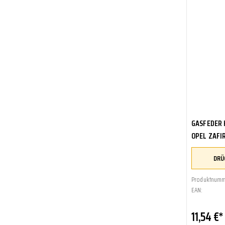
GASFEDER 
OPEL ZAFI
Produktnumm
EAN:
11,54 €*