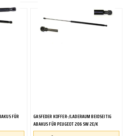
TRITTBRETTER
KLIMAANLAGE
DR.WACK
REINIGUNGS-/PFLEGEMITTEL
ÜBERROLLBÜGEL
KOMFORTSYSTEME
DUPLI-COLOR
ABAKUS
LENKUNG
LIQUI MOLY
MOTORTEILE
MANN FILTER
ZÜND-/GLÜHANLAGE
NAP CARPARTS
NEOLUX
PHILIPS
PRESTO
BAKUS FÜR
GASFEDER KOFFER-/LADERAUM BEIDSEITIG
ABAKUS FÜR PEUGEOT 206 SW 2E/K