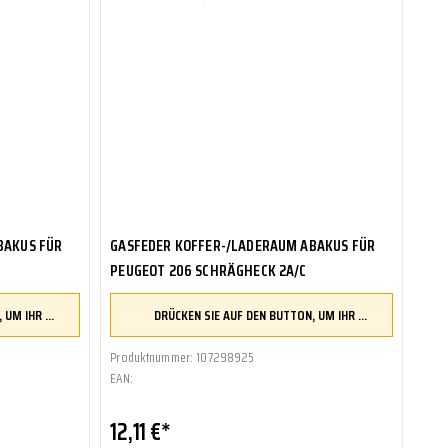
BAKUS FÜR
GASFEDER KOFFER-/LADERAUM ABAKUS FÜR
PEUGEOT 206 SCHRÄGHECK 2A/C
DRÜCKEN SIE AUF DEN BUTTON, UM IHR FAHRZEUG ZU ÜBERPRÜFEN UND SICHERZUSTELLEN, DASS DIESES TEIL KOMPATIBEL IST, BEVOR SIE ES BESTELLEN
DRÜCKEN SIE AUF DEN BUTTON, UM IHR FAHRZEUG ZU ÜBERPRÜFEN UND SICHERZUSTELLEN, DASS DIESES TEIL KOMPATIBEL IST, BEVOR SIE ES BESTELLEN
Produktnummer: 107298925
EAN:
12,11 €*