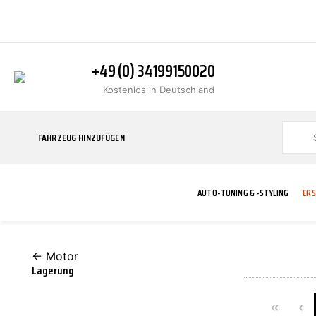
+49 (0) 34199150020
Kostenlos in Deutschland
FAHRZEUG HINZUFÜGEN
AUTO-TUNING & -STYLING
ERS
← Motor
BLINKER
ABGASANLAGE
ADDITIVE
ABAKUS
WERKSTATT
BODYKITS
BREMSANLAG
BREMSFLÜSS
A.B.S.
Lagerung