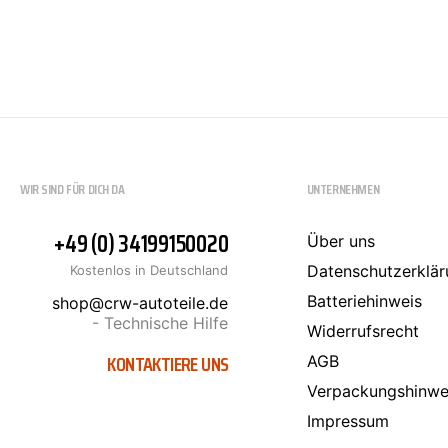
MANN-FILTER
4
MANNOL
SCT-GERMANY
1
SONAX
METZGER
5
MEYLE
2
MONROE
1
MOOG
10
WIR SIND FÜR DICH DA
UNTERNEHMEN
MOTUL
1
NISSENS
12
+49 (0) 34199150020
Über uns
NRF
1
Datenschutzerklär
Kostenlos in Deutschland
OSRAM
3
Batteriehinweis
shop@crw-autoteile.de
PIERBURG
2
- Technische Hilfe
Widerrufsrecht
VALEO
8
KONTAKTIERE UNS
AGB
Verpackungshinwe
Impressum