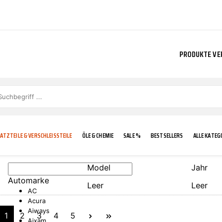
PRODUKTE VE
ATZTEILE & VERSCHLEISSTEILE
ÖLE & CHEMIE
SALE %
BESTSELLERS
ALLE KATEG
Model
Jahr
Automarke
Leer
Leer
E
IGKEIT
KÜHLERGRILL
CARCARE
FROSTSCHUTZ
ADDINOL
AC
Acura
Aiways
1
2
3
4
5
Aixam