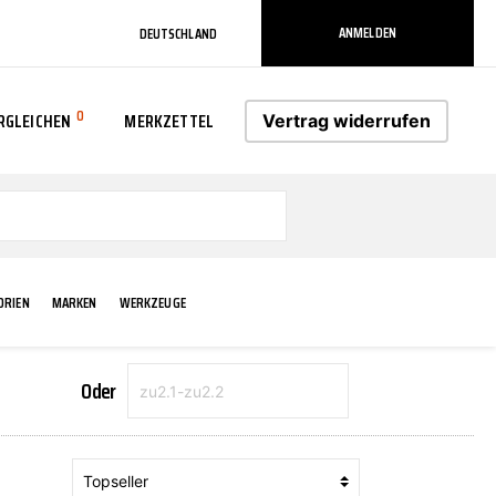
ANMELDEN
DEUTSCHLAND
0
RGLEICHEN
MERKZETTEL
Vertrag widerrufen
0
ORIEN
MARKEN
WERKZEUGE
Oder
RADLAUF KOTFLÜGEL
ELEKTRIK
TECHNIK & WARTUNG
AS-PL
RÜCKLEUCHTEN
ACHS-/RADAUFHÄNGUNG
SCHMIERMITTEL/FETTE
ATE
VERBREITERUNG