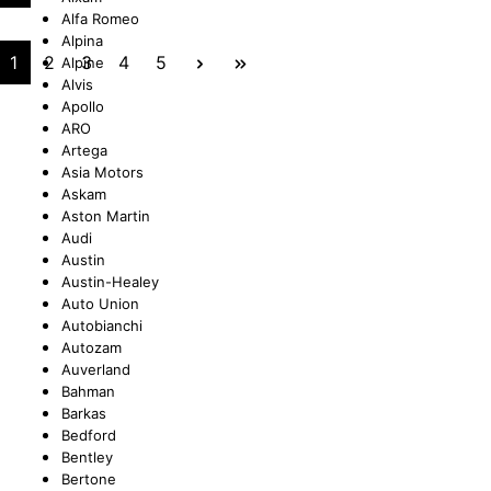
Alfa Romeo
Alpina
UNGEN
TUNG
STOSSSTANGEN
FEDERUNG/DÄMPFUNG
ÖLE
CASTROL
1
2
3
4
5
Alpine
Alvis
Apollo
ARO
Artega
ETRIEBE
CTRIC
KÜHLUNG
JOM
Asia Motors
Askam
Aston Martin
Audi
Austin
Austin-Healey
NIGUNG
ZWEIRAD
MOTUL
Auto Union
Autobianchi
Autozam
Auverland
Bahman
PETEC
Barkas
Bedford
Bentley
Bertone