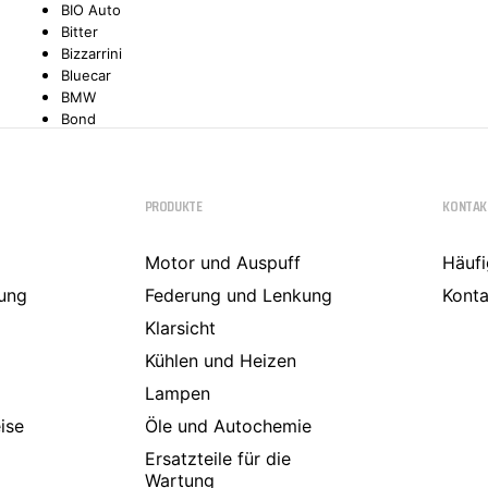
BIO Auto
Bitter
TYC
Bizzarrini
Bluecar
BMW
Bond
Borgward
Brilliance
Bristol
PRODUKTE
KONTAK
Bugatti
Buick
Cadillac
Motor und Auspuff
Häufi
Callaway
ung
Carbodies
Federung und Lenkung
Konta
Casalini
Klarsicht
Caterham
CEA3 (Seaz)
Kühlen und Heizen
Chatenet
Lampen
Checker
ise
Chevrolet
Öle und Autochemie
Chrysler
Ersatzteile für die
Citroën
Wartung