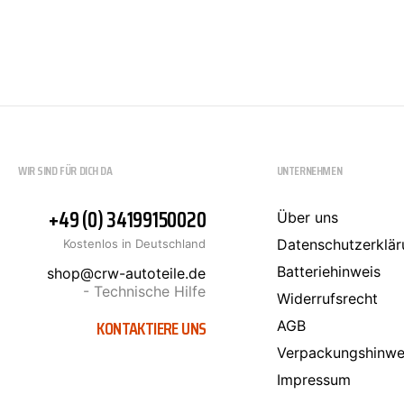
SCT-GERMANY
SONAX
WIR SIND FÜR DICH DA
UNTERNEHMEN
+49 (0) 34199150020
Über uns
Datenschutzerklär
Kostenlos in Deutschland
Batteriehinweis
shop@crw-autoteile.de
- Technische Hilfe
Widerrufsrecht
KONTAKTIERE UNS
AGB
Verpackungshinwe
Impressum