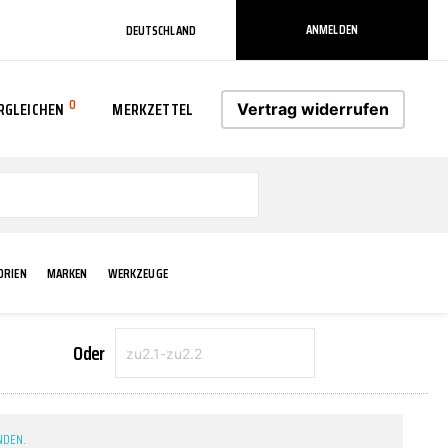
ANMELDEN
DEUTSCHLAND
0
RGLEICHEN
MERKZETTEL
Vertrag widerrufen
0
ORIEN
MARKEN
WERKZEUGE
Oder
RADLAUF KOTFLÜGEL
ELEKTRIK
TECHNIK & WARTUNG
AS-PL
RÜCKLEUCHTEN
ACHS-/RADAUFHÄNGUNG
SCHMIERMITTEL/FETTE
ATE
VERBREITERUNG
NDEN.