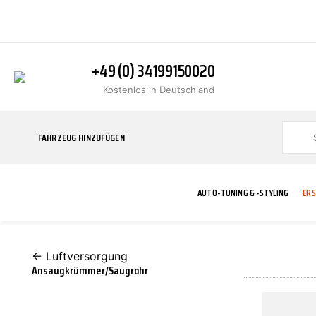
+49 (0) 34199150020
Kostenlos in Deutschland
FAHRZEUG HINZUFÜGEN
AUTO-TUNING & -STYLING
ERS
← Luftversorgung
BLINKER
ABGASANLAGE
ADDITIVE
ABAKUS
WERKSTATT
BODYKITS
BREMSANLAG
BREMSFLÜSS
A.B.S.
Ansaugkrümmer/Saugrohr