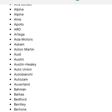
Alfa Romeo
Alpina
UNGEN
TUNG
STOSSSTANGEN
FEDERUNG/DÄMPFUNG
ÖLE
CASTROL
Alpine
Alvis
Apollo
ARO
Artega
ETRIEBE
CTRIC
KÜHLUNG
JOM
Asia Motors
Askam
Aston Martin
Audi
Austin
Austin-Healey
NIGUNG
ZWEIRAD
MOTUL
Auto Union
Autobianchi
Autozam
Auverland
Bahman
PETEC
Barkas
Bedford
Bentley
Bertone