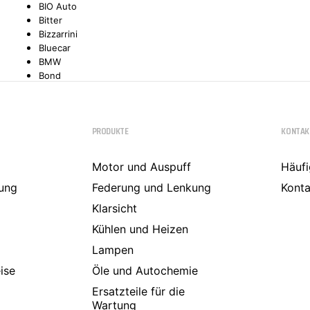
BIO Auto
Bitter
TYC
Bizzarrini
Bluecar
BMW
Bond
Borgward
Brilliance
Bristol
PRODUKTE
KONTAK
Bugatti
Buick
Cadillac
Motor und Auspuff
Häufi
Callaway
ung
Carbodies
Federung und Lenkung
Konta
Casalini
Klarsicht
Caterham
CEA3 (Seaz)
Kühlen und Heizen
Chatenet
Lampen
Checker
ise
Chevrolet
Öle und Autochemie
Chrysler
Ersatzteile für die
Citroën
Wartung