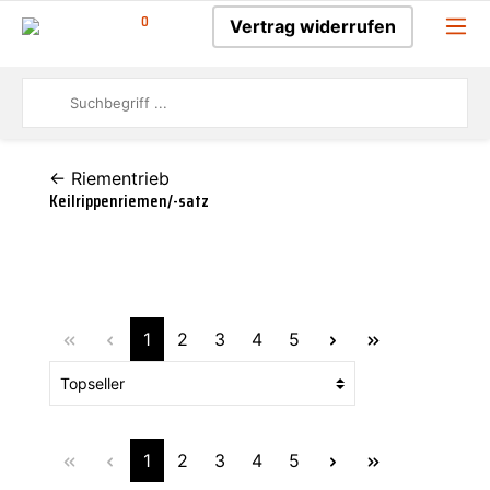
0
Vertrag widerrufen
← Riementrieb
Keilrippenriemen/-satz
1
2
3
4
5
1
2
3
4
5