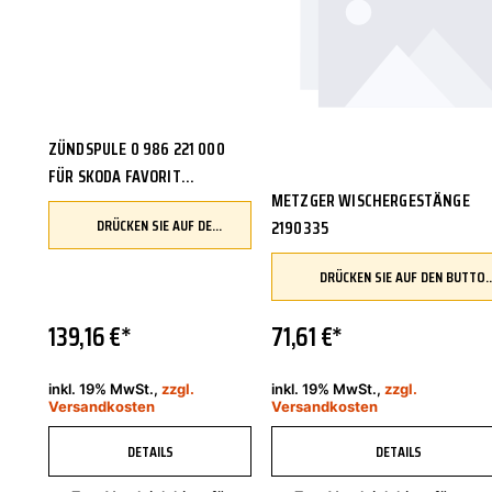
ZÜNDSPULE 0 986 221 000
FÜR SKODA FAVORIT
METZGER WISCHERGESTÄNGE
KASTEN/KOMBI 135GK
DRÜCKEN SIE AUF DEN BUTTON, UM IHR FAHRZEUG ZU ÜBERPRÜFEN UND SICHERZUSTELLEN, DASS DIESES TEIL KOMPATIBEL IST, BEVOR SIE ES BESTELLEN
2190335
OCTAVIA I COMBI 1U5 6U1 SEAT
ALHAMBRA 7V8 7V9 INCA 6K9
DRÜCKEN SIE AUF DEN BUTTON, UM IHR FAHRZEUG ZU ÜBERPRÜFEN UND SICHERZUSTELLEN, DASS DIESES TEIL 
6K5
139,16 €*
71,61 €*
inkl. 19% MwSt.,
zzgl.
inkl. 19% MwSt.,
zzgl.
Versandkosten
Versandkosten
DETAILS
DETAILS