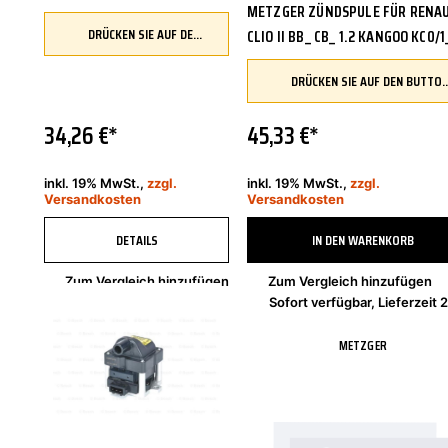
METZGER ZÜNDSPULE FÜR RENA
DRÜCKEN SIE AUF DEN BUTTON, UM IHR FAHRZEUG ZU ÜBERPRÜFEN UND SICHERZUSTELLEN, DASS DIESES TEIL KOMPATIBEL IST, BEVOR SIE ES BESTELLEN
CLIO II BB_ CB_ 1.2 KANGOO KC0/1
C06_
DRÜCKEN SIE AUF DEN BUTTON, UM IHR FAHRZEUG ZU ÜBERPRÜFEN UND SICHERZUSTELLEN, DASS DIESES TEIL 
34,26 €*
45,33 €*
inkl. 19% MwSt.,
zzgl.
inkl. 19% MwSt.,
zzgl.
Versandkosten
Versandkosten
DETAILS
IN DEN WARENKORB
Zum Vergleich hinzufügen
Zum Vergleich hinzufügen
Nicht mehr verfügbar
BOSCH
METZGER