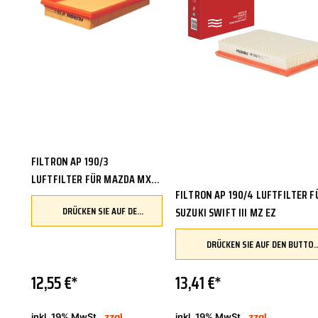
FILTRON AP 190/3
LUFTFILTER FÜR MAZDA MX-5
FILTRON AP 190/4 LUFTFILTER F
I NA 323 F IV BG SUBARU
DRÜCKEN SIE AUF DEN BUTTON, UM IHR FAHRZEUG ZU ÜBERPRÜFEN UND SICHERZUSTELLEN, DASS DIESES TEIL KOMPATIBEL IST, BEVOR SIE ES BESTELLEN
SUZUKI SWIFT III MZ EZ
JUSTY III
DRÜCKEN SIE AUF DEN BUTTON, UM IHR FAHRZEUG ZU ÜBERPRÜFEN UND SICHERZUSTELLEN, DASS DIESES TEIL 
12,55 €*
13,41 €*
inkl. 19% MwSt.,
zzgl.
inkl. 19% MwSt.,
zzgl.