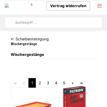
0
Vertrag widerrufen
← Scheibenreinigung
Wischergestänge
Wischergestänge
1
2
3
4
5
FILTRON
FILTRON