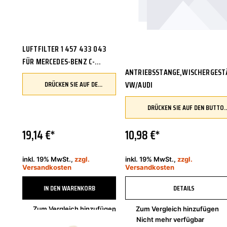
LUFTFILTER 1 457 433 043
FÜR MERCEDES-BENZ C-
ANTRIEBSSTANGE,WISCHERGEST
KLASSE COUPE CL203 W203
DRÜCKEN SIE AUF DEN BUTTON, UM IHR FAHRZEUG ZU ÜBERPRÜFEN UND SICHERZUSTELLEN, DASS DIESES TEIL KOMPATIBEL IST, BEVOR SIE ES BESTELLEN
VW/AUDI
S203
DRÜCKEN SIE AUF DEN BUTTON, UM IHR FAHRZEUG ZU ÜBERPRÜFEN UND SICHERZUSTELLEN, DASS DIESES TEIL 
19,14 €*
10,98 €*
inkl. 19% MwSt.,
zzgl.
inkl. 19% MwSt.,
zzgl.
Versandkosten
Versandkosten
IN DEN WARENKORB
DETAILS
Zum Vergleich hinzufügen
Zum Vergleich hinzufügen
Sofort verfügbar, Lieferzeit 2-4 Tage
Nicht mehr verfügbar