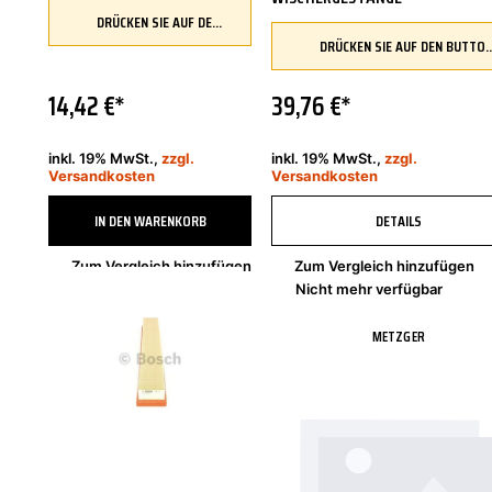
NSP13_ NCP13_ KSP13_
DRÜCKEN SIE AUF DEN BUTTON, UM IHR FAHRZEUG ZU ÜBERPRÜFEN UND SICHERZUSTELLEN, DASS DIESES TEIL KOMPATIBEL IST, BEVOR SIE ES BESTELLEN
DRÜCKEN SIE AUF DEN BUTTON, UM IHR FAHRZEUG ZU ÜBERPRÜFEN UND SICHERZUSTELLEN, DASS DIESES TEIL 
14,42 €*
39,76 €*
inkl. 19% MwSt.,
zzgl.
inkl. 19% MwSt.,
zzgl.
Versandkosten
Versandkosten
IN DEN WARENKORB
DETAILS
Zum Vergleich hinzufügen
Zum Vergleich hinzufügen
Sofort verfügbar, Lieferzeit 2-4 Tage
Nicht mehr verfügbar
BOSCH
METZGER