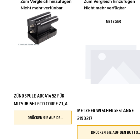
Zum Vergleich hinzufügen
Zum Vergleich hinzufügen
Nicht mehr verfügbar
Nicht mehr verfügbar
BLUE PRINT
METZGER
ZÜNDSPULE ADC41452 FÜR
MITSUBISHI GTO COUPE Z1_A
METZGER WISCHERGESTÄNGE
PAJERO II V3_W V2_W V4_W
DRÜCKEN SIE AUF DEN BUTTON, UM IHR FAHRZEUG ZU ÜBERPRÜFEN UND SICHERZUSTELLEN, DASS DIESES TEIL KOMPATIBEL IST, BEVOR SIE ES BESTELLEN
2190217
E5_A E7_A E8_A
DRÜCKEN SIE AUF DEN BUTTON, UM IHR FAHRZEUG ZU ÜBERPRÜFEN UND SICHERZUSTELLEN, DASS DIESES TEIL 