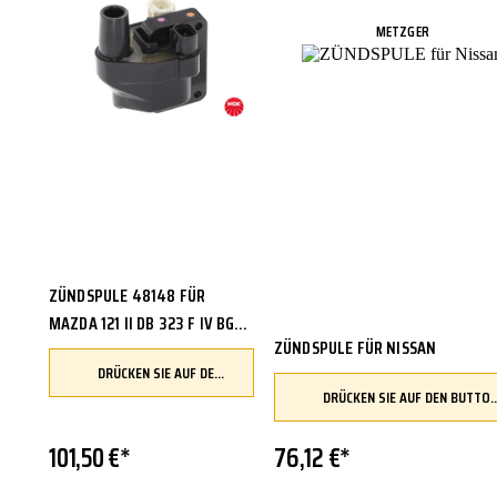
NGK
METZGER
ZÜNDSPULE 48148 FÜR
MAZDA 121 II DB 323 F IV BG
ZÜNDSPULE FÜR NISSAN
BA
DRÜCKEN SIE AUF DEN BUTTON, UM IHR FAHRZEUG ZU ÜBERPRÜFEN UND SICHERZUSTELLEN, DASS DIESES TEIL KOMPATIBEL IST, BEVOR SIE ES BESTELLEN
DRÜCKEN SIE AUF DEN BUTTON, UM IHR FAHRZEUG ZU ÜBERPRÜFEN UND SICHERZUSTELLEN, DASS DIESES TEIL 
101,50 €*
76,12 €*