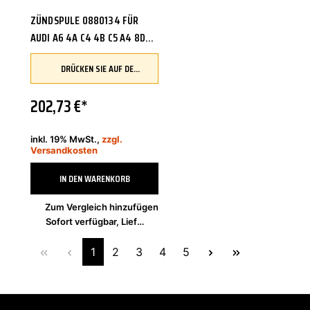
ZÜNDSPULE 0880134 FÜR
AUDI A6 4A C4 4B C5 A4 8D2
B5 VW PASSAT 3B2 VARIANT
DRÜCKEN SIE AUF DEN BUTTON, UM IHR FAHRZEUG ZU ÜBERPRÜFEN UND SICHERZUSTELLEN, DASS DIESES TEIL KOMPATIBEL IST, BEVOR SIE ES BESTELLEN
3B5
202,73 €*
inkl. 19% MwSt.,
zzgl.
Versandkosten
IN DEN WARENKORB
Zum Vergleich hinzufügen
Sofort verfügbar, Lieferzeit 2-4 Tage
1
2
3
4
5